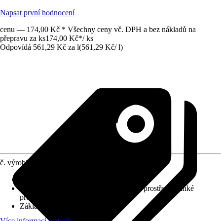
Napsat první hodnocení
cenu — 174,00 Kč * Všechny ceny vč. DPH a bez nákladů na
přepravu za ks
174,00 Kč
*
/
ks
Odpovídá 561,29 Kč za l
(
561,29 Kč
/
l
)
č. výrobku
8585149
Použitelné pro
:
Keramika
Oblast využití
:
Exteriér, Interiér, Mokré prostředí, Vlhké
prostředí
Základní barva
:
Bílá
Více informací o zboží