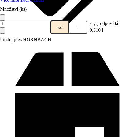
Množství (ks)
odpovídá
1 ks
ks
l
0,310 l
Prodej přes:
HORNBACH