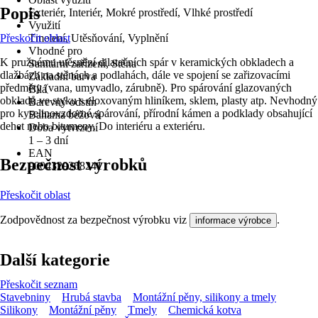
Popis
Exteriér, Interiér, Mokré prostředí, Vlhké prostředí
Využití
Přeskočit oblast
Tmelení, Utěsňování, Vyplnění
Vhodné pro
K pružnému utěsnění dilatačních spár v keramických obkladech a
Sanitární zařízení, Stěna
dlažbách na stěnách a podlahách, dále ve spojení se zařizovacími
Základní barva
předměty (vana, umyvadlo, zárubně). Pro spárování glazovaných
Bílá
obkladů ve styku s eloxovaným hliníkem, sklem, plasty atp. Nevhodný
Barevný odstín
pro kyselinovzdorné spárování, přírodní kámen a podklady obsahující
Bahama béžová
dehet nebo bitumeny. Do interiéru a exteriéru.
Doba vytvrzení
1 – 3 dní
EAN
Bezpečnost výrobků
9004329268241
Přeskočit oblast
Zodpovědnost za bezpečnost výrobku viz
.
informace výrobce
Další kategorie
Přeskočit seznam
Stavebniny
Hrubá stavba
Montážní pěny, silikony a tmely
Silikony
Montážní pěny
Tmely
Chemická kotva