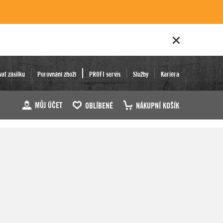
vat zásilku
Porovnání zboží
PROFI servis
Služby
Kariéra
MŮJ ÚČET
OBLÍBENÉ
NÁKUPNÍ KOŠÍK