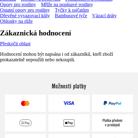
Opory pro rostliny
Mříže na popínavé rostliny
Ostatní opory pro rostliny
Tyčky k rajčatům
Dřevěné vyvazovací kůly
Bambusové tyče
Vázací dráty
Oblouky na růže
Zákaznická hodnocení
Přeskočit oblast
Hodnocení mohou být napsána i od zákazníků, kteří zboží
prokazatelně nepoužili nebo nekoupili.
Možnosti platby