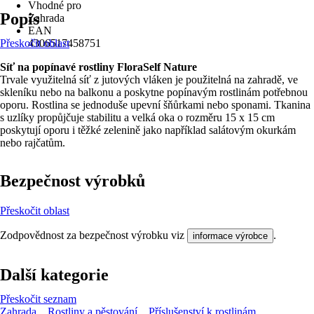
Vhodné pro
Popis
Zahrada
EAN
Přeskočit oblast
4306517458751
Síť na popínavé rostliny FloraSelf Nature
Trvale využitelná síť z jutových vláken je použitelná na zahradě, ve
skleníku nebo na balkonu a poskytne popínavým rostlinám potřebnou
oporu. Rostlina se jednoduše upevní šňůrkami nebo sponami. Tkanina
s uzlíky propůjčuje stabilitu a velká oka o rozměru 15 x 15 cm
poskytují oporu i těžké zelenině jako například salátovým okurkám
nebo rajčatům.
Bezpečnost výrobků
Přeskočit oblast
Zodpovědnost za bezpečnost výrobku viz
.
informace výrobce
Další kategorie
Přeskočit seznam
Zahrada
Rostliny a pěstování
Příslušenství k rostlinám