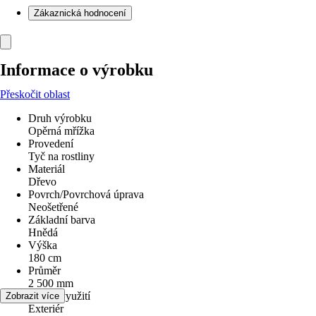
Zákaznická hodnocení
Informace o výrobku
Přeskočit oblast
Druh výrobku
Opěrná mřížka
Provedení
Tyč na rostliny
Materiál
Dřevo
Povrch/Povrchová úprava
Neošetřené
Základní barva
Hnědá
Výška
180 cm
Průměr
2 500 mm
Oblast využití
Zobrazit více
Exteriér