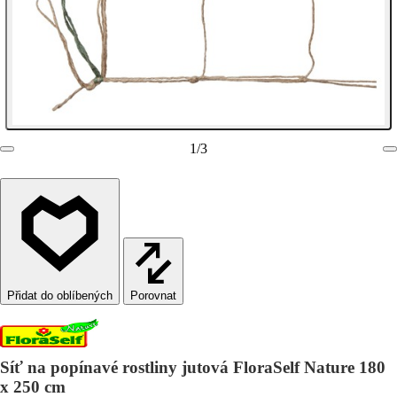
1
/
3
Porovnat
Síť na popínavé rostliny jutová FloraSelf Nature 180
x 250 cm