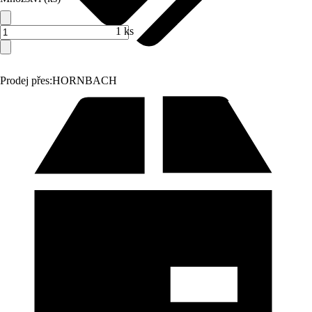
1 ks
Prodej přes:
HORNBACH