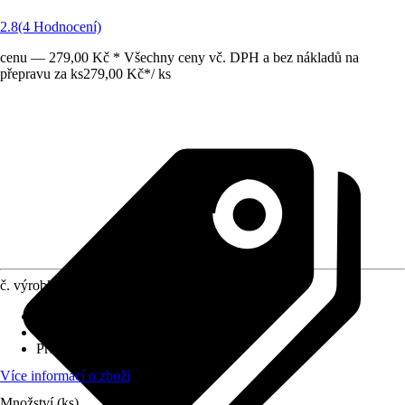
2.8
(4 Hodnocení)
cenu — 279,00 Kč * Všechny ceny vč. DPH a bez nákladů na
přepravu za ks
279,00 Kč
*
/
ks
č. výrobku
10356592
Materiál
:
Dřevo
Výška
:
180 cm
Průměr
:
2 500 mm
Více informací o zboží
Množství (ks)