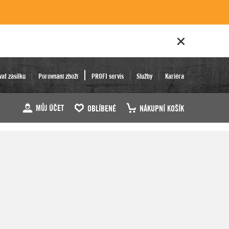
vat zásilku
Porovnání zboží
PROFI servis
Služby
Kariéra
MŮJ ÚČET
OBLÍBENÉ
NÁKUPNÍ KOŠÍK