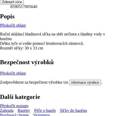
EAN
Zobrazit více
8590517005640
Popis
Přeskočit oblast
Ruční skládací hladinová síťka na sběr nečistot z hladiny vody v
bazénu
Délku tyče si volíte pomocí šroubovacích nástavců.
Rozměr síťky: 30 x 33 cm
Bezpečnost výrobků
Přeskočit oblast
Zodpovědnost za bezpečnost výrobku viz
.
informace výrobce
Další kategorie
Přeskočit seznam
Zahrada
Bazény
Péče o bazén
Síťky do bazénu
Bazénová chemie
Skimmery