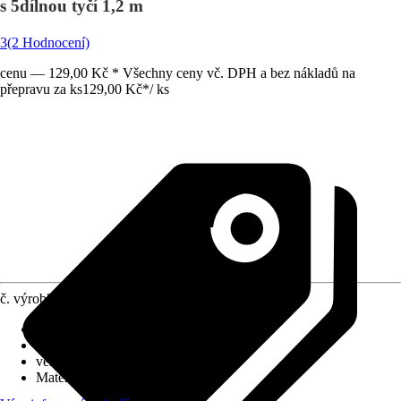
s 5dílnou tyčí 1,2 m
3
(2 Hodnocení)
cenu — 129,00 Kč * Všechny ceny vč. DPH a bez nákladů na
přepravu za ks
129,00 Kč
*
/
ks
č. výrobku
8349236
Šířka
:
25 cm
Délka
:
35 cm
velikost ok
:
1 mm
Materiál držáku
:
Hliník