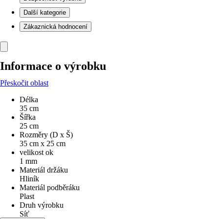
Další kategorie
Zákaznická hodnocení
Informace o výrobku
Přeskočit oblast
Délka
35 cm
Šířka
25 cm
Rozměry (D x Š)
35 cm x 25 cm
velikost ok
1 mm
Materiál držáku
Hliník
Materiál podběráku
Plast
Druh výrobku
Síť