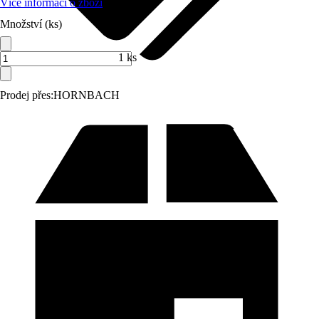
Více informací o zboží
Množství (ks)
1 ks
Prodej přes:
HORNBACH