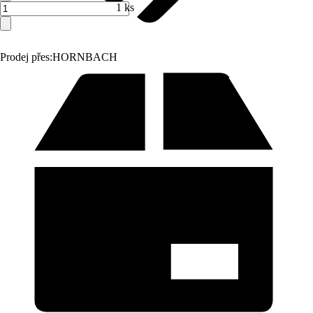
1 ks
Prodej přes:
HORNBACH