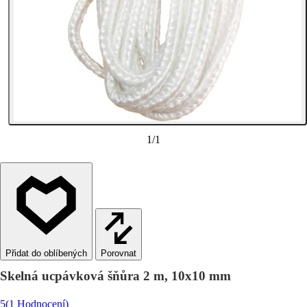
1
/
1
Porovnat
Skelná ucpávková šňůra 2 m, 10x10 mm
5
(1 Hodnocení)