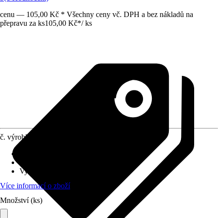
cenu — 105,00 Kč * Všechny ceny vč. DPH a bez nákladů na
přepravu za ks
105,00 Kč
*
/
ks
č. výrobku
8134067
Materiál
:
Sklolaminát
Obsah
:
1 Kus
Využití
:
Utěsnění
Více informací o zboží
Množství (ks)