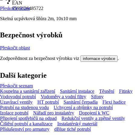
EAN
Přeskočit oblast
8595126485722
Skelná ucpávková šňůra 2m, 10x10 mm
Bezpečnost výrobků
Přeskočit oblast
Zodpovědnost za bezpečnost výrobku viz
.
informace výrobce
Další kategorie
Přeskočit seznam
Koupelna a sanitární zařízení
Sanitární instalace
Těsnění
Fitinky
Vodovodní potrubí
Vodoměry a vodní filtry
Sifony
Uzavírací ventily
HT potrubí
Sanitární čerpadla
Flexi hadice
Potrubí na studenou vodu
Uchycení a objímky na potrubí
Izolace potrubí
Nářadí pro instalatéry
Dopojení k WC
Připojení spotřebičů na odpad
Redukční ventily a zpětné ventily
Čištění potrubí a kanalizace
Instalatérský materiál
Příslušenství pro armatury
dBlue tiché potrubí