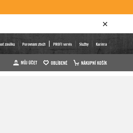
vat zásilku
Porovnání zboží
PROFI servis
Služby
Kariéra
MŮJ ÚČET
OBLÍBENÉ
NÁKUPNÍ KOŠÍK