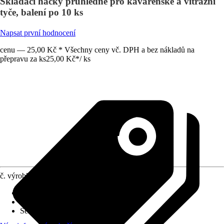
Skládací háčky průhledné pro kavárenské a vitrážní
tyče, balení po 10 ks
Napsat první hodnocení
cenu — 25,00 Kč * Všechny ceny vč. DPH a bez nákladů na
přepravu za ks
25,00 Kč
*
/
ks
č. výrobku
425934
Druh výrobku
:
Záhybový háček
Materiál
:
Plast
Série
:
New York