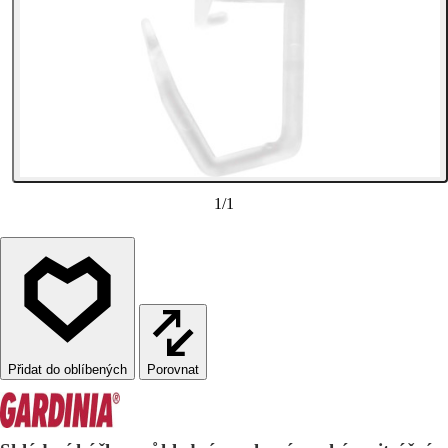
1
/
1
Porovnat