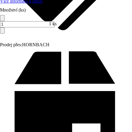
Více informací o zboží
Množství (ks)
1 ks
Prodej přes:
HORNBACH