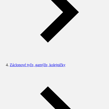
Záclonové tyče, garnýže, kolejničky