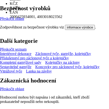
KČZ
Bezpečnost výrobků
R1HN
EAN
2000425934001, 4003018023562
Přeskočit oblast
Zodpovědnost za bezpečnost výrobku viz
.
informace výrobce
Další kategorie
Přeskočit seznam
Interiérové dekorace
Záclonové tyče, garnýže, kolejničky
Příslušenství pro záclonové tyče a kolejničky
Kompletní garnýžové sady
Kolejničky na záclony
Sestavitelné garnýže
Koncovky pro záclonové tyče, kolejničky
Vitrážové tyče
Lanka na závěsy
Zákaznická hodnocení
Přeskočit oblast
Hodnocení mohou být napsána i od zákazníků, kteří zboží
prokazatelně nepoužili nebo nekoupili.