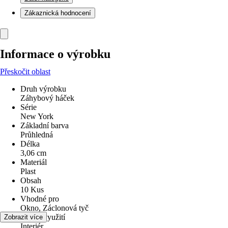
Zákaznická hodnocení
Informace o výrobku
Přeskočit oblast
Druh výrobku
Záhybový háček
Série
New York
Základní barva
Průhledná
Délka
3,06 cm
Materiál
Plast
Obsah
10 Kus
Vhodné pro
Okno, Záclonová tyč
Oblast využití
Zobrazit více
Interiér