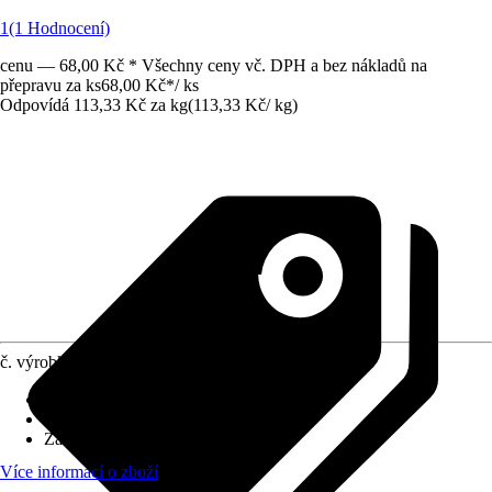
1
(1 Hodnocení)
cenu — 68,00 Kč * Všechny ceny vč. DPH a bez nákladů na
přepravu za ks
68,00 Kč
*
/
ks
Odpovídá 113,33 Kč za kg
(
113,33 Kč
/
kg
)
č. výrobku
6356058
Použitelné pro
:
Sklo
Oblast využití
:
Interiér, Exteriér
Základní barva
:
Béžová
Více informací o zboží