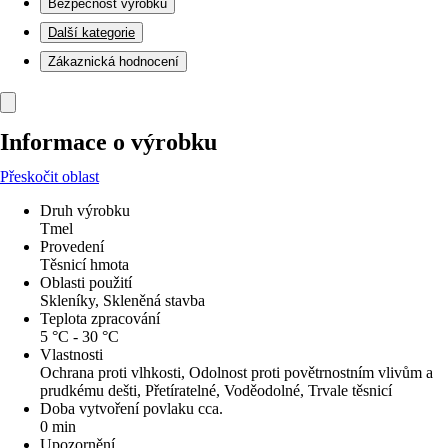
Bezpečnost výrobků
Další kategorie
Zákaznická hodnocení
Informace o výrobku
Přeskočit oblast
Druh výrobku
Tmel
Provedení
Těsnicí hmota
Oblasti použití
Skleníky, Skleněná stavba
Teplota zpracování
5 °C - 30 °C
Vlastnosti
Ochrana proti vlhkosti, Odolnost proti povětrnostním vlivům a
prudkému dešti, Přetíratelné, Voděodolné, Trvale těsnicí
Doba vytvoření povlaku cca.
0 min
Upozornění