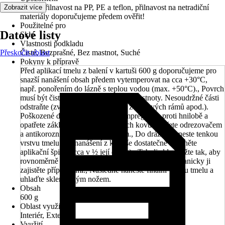
Nemá přilnavost na PP, PE a teflon, přilnavost na netradiční
Zobrazit více
materiály doporučujeme předem ověřit!
Použitelné pro
Datové listy
Sklo
Vlastnosti podkladu
Přeskočit oblast
Čisté, Bezprašné, Bez mastnot, Suché
Pokyny k přípravě
Před aplikací tmelu z balení v kartuši 600 g doporučujeme pro
snazší nanášení obsah předem vytemperovat na cca +30°C,
např. ponořením do lázně s teplou vodou (max. +50°C)., Povrch
musí být čistý, suchý, bez prachu a mastnoty. Nesoudržné části
odstraňte (zvětralé části dřeva, rez z kovových rámů apod.).
Poškozené dřevo reprofilujte, naimpregnujte proti hnilobě a
opatřete základním nátěrem. Povrch kovu ošetřete odrezovačem
a antikorozním základním nátěrem., Do drážky naneste tenkou
vrstvu tmelu (při nanášení z kartuše dostatečně seřízněte
aplikační špičku cca v ½ její délky)., Tabuli skla uložte tak, aby
rovnoměrně přilnula po celém obvodu okna a mechanicky ji
zajistěte příponkami., Následně naneste finální vrstvu tmelu a
uhlaďte sklenářským nožem.
Obsah
600 g
Oblast využití
Interiér, Exteriér
Využití