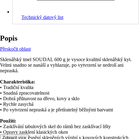
Technický datový list
Popis
Přeskočit oblast
Sklenářský tmel SOUDAL 600 g je vysoce kvalitní sklenářský kyt.
Velmi snadno se nanáší a vyhlazuje, po vytvrzení se nedrolí ani
nepraská.
Charakteristika:
• Tradiční kvalita
• Snadná zpracovatelnost
• Dobrá přilnavost na dřevo, kovy a sklo
• Rychle zasychá
• Po vytvrzení nepraská a je přetíratelný běžnými barvami
Použití:
• Zasklívání tabulových skel do rámů bez zasklívací lišty
• Opravy zasklení klasických oken
• Upevnění a těsnění skleněných výplní v kovových konstrukcích
Zobrazit více