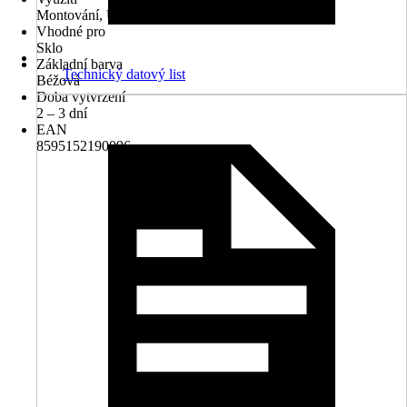
Montování, Utěsňování, Vyplňování, Opravování
Vhodné pro
Sklo
Základní barva
Technický datový list
Béžová
Doba vytvrzení
2 – 3 dní
EAN
8595152190096