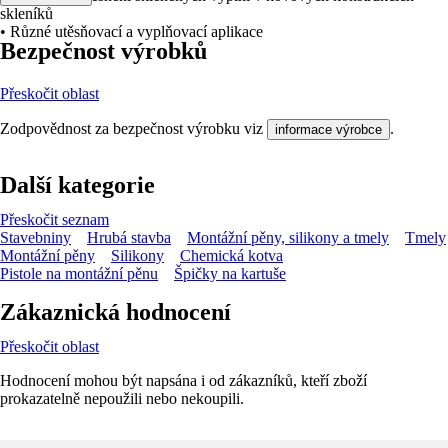
skleníků
• Různé utěsňovací a vyplňovací aplikace
Bezpečnost výrobků
Přeskočit oblast
Zodpovědnost za bezpečnost výrobku viz
.
informace výrobce
Další kategorie
Přeskočit seznam
Stavebniny
Hrubá stavba
Montážní pěny, silikony a tmely
Tmely
Montážní pěny
Silikony
Chemická kotva
Pistole na montážní pěnu
Špičky na kartuše
Zákaznická hodnocení
Přeskočit oblast
Hodnocení mohou být napsána i od zákazníků, kteří zboží
prokazatelně nepoužili nebo nekoupili.