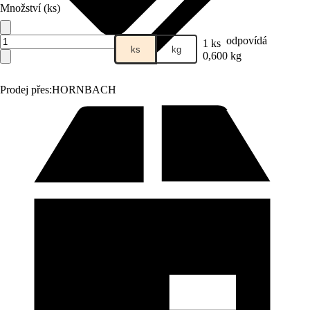
Množství (ks)
odpovídá
1 ks
ks
kg
0,600 kg
Prodej přes:
HORNBACH