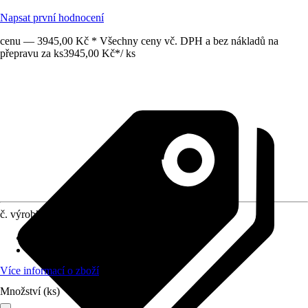
Napsat první hodnocení
cenu — 3945,00 Kč * Všechny ceny vč. DPH a bez nákladů na
přepravu za ks
3945,00 Kč
*
/
ks
č. výrobku
12659858
náhradní díl vhodný pro
:
kamna Zürich
Provedení
:
Skleněná deska
Více informací o zboží
Množství (ks)