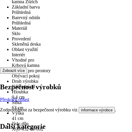
kamna Zürich
Základní barva
Průhledná
Barevný odstín
Průhledná
Materiál
Sklo
Provedení
Skleněná deska
Oblast využití
Interiér
Vhodné pro
Krbová kamna
Vhodné pro prostory
Zobrazit více
Obývací pokoj
Druh výrobku
Bezpečnost výrobků
Náhradní díl
Hloubka
0,4 cm
Přeskočit oblast
Šířka
63 cm
Zodpovědnost za bezpečnost výrobku viz
.
informace výrobce
Výška
41 cm
číslo dílu
Další kategorie
X00-452-03-002