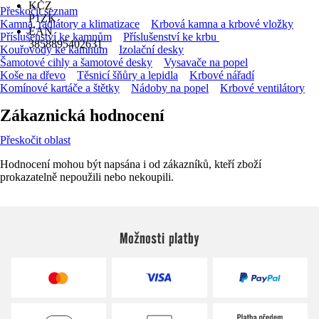
KČZ
Přeskočit seznam
P1ZK
Kamna, radiátory a klimatizace
Krbová kamna a krbové vložky
EAN
Příslušenství ke kamnům
Příslušenství ke krbu
3858895402631
Kouřovody ke kamnům
Izolační desky
Šamotové cihly a šamotové desky
Vysavače na popel
Koše na dřevo
Těsnicí šňůry a lepidla
Krbové nářadí
Komínové kartáče a štětky
Nádoby na popel
Krbové ventilátory
Zákaznická hodnocení
Přeskočit oblast
Hodnocení mohou být napsána i od zákazníků, kteří zboží
prokazatelně nepoužili nebo nekoupili.
Možnosti platby