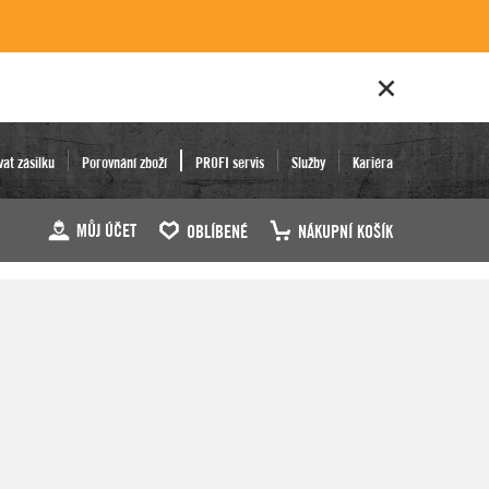
vat zásilku
Porovnání zboží
PROFI servis
Služby
Kariéra
MŮJ ÚČET
OBLÍBENÉ
NÁKUPNÍ KOŠÍK