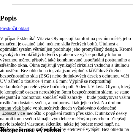
Popis
Přeskočit oblast
V případě skleníků Vitavia Olymp stojí komfort na prvním místě, jeho
označení je ostatně také jménem sídla řeckých bohů. Útulnost a
optimální systém větrání jen podtrhuje jeho promyšlený design. Kromě
vysokých dvoukřídlých dveří s prahem ve výšce podlahy k tomu
výraznou měrou přispívá také kombinované uspořádání postranního a
střešního okna. Okna zajišťují vynikající cirkulaci vzduchu a útulnou
atmosféru. Bez ohledu na to, zda jsou výplně z křišťálově čirého
bezpečnostního skla (ESG) nebo dutinkových desek s ochranou vůči
UV záření o tloušťce 4 mm a 6 mm: Výplně se rozprostírají
velkoplošně po celé výšce bočních polí. Skleník Vitavia Olymp, který
je kompletně osazen nerozbitým 3mm bezpečnostním sklem, se stane
elegantní a hodnotnou součástí vaší zahrady – bude poskytovat vašim
rostlinám dostatek světla, a podporovat tak jejich růst. Na druhou
stranu však bude ve slunečných dnech vyžadováno dodatečné
zastínění, aby nedošlo k popálení rostlin přes sklo. Dutinkové desky
Zobrazit více
naproti tomu světlo lámají svým lehce mléčným povrchem. Zlepšují
navíc izolační vlastnosti skleníku, takže jej budete moci např. na
Bezpečnost výrobků
začátku a na konci zahradní sezóny efektivně vytápět. Bez ohledu na