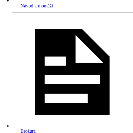
Návod k montáži
Brožura