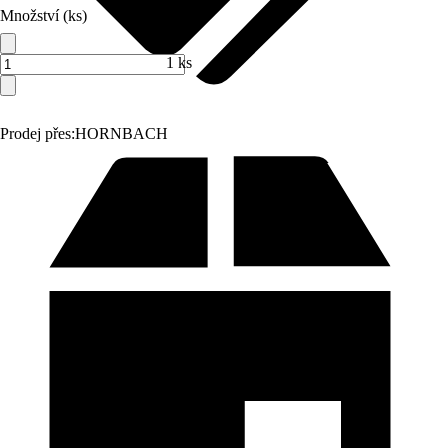
Množství (ks)
1 ks
Prodej přes:
HORNBACH