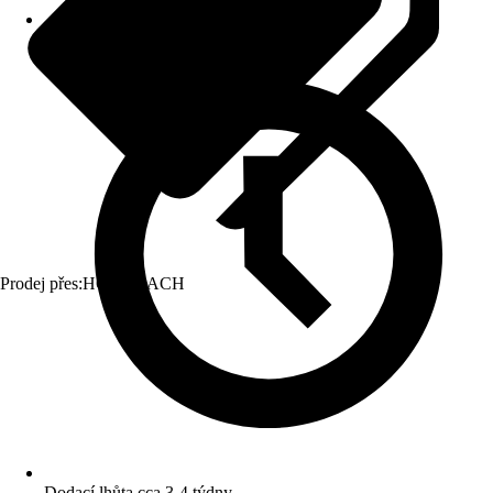
Prodej přes:
HORNBACH
Dodací lhůta cca 3-4 týdny