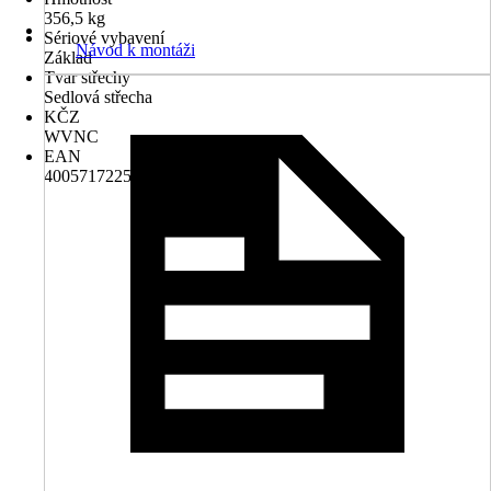
356,5 kg
Sériové vybavení
Návod k montáži
Základ
Tvar střechy
Sedlová střecha
KČZ
WVNC
EAN
4005717225933