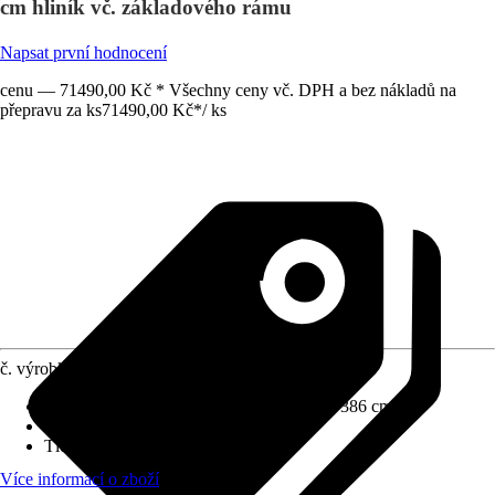
cm hliník vč. základového rámu
Napsat první hodnocení
cenu — 71490,00 Kč * Všechny ceny vč. DPH a bez nákladů na
přepravu za ks
71490,00 Kč
*
/
ks
č. výrobku
10405014
Rozměry š x h bez přesahu střechy
:
257 x 386 cm
Užitná plocha
:
9,9 m²
Tloušťka stěny
:
3 mm
Více informací o zboží