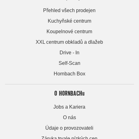
Přehled všech prodejen
Kuchyňské centrum
Koupelnové centrum
XXL centrum obkladů a dlažeb
Drive - In
Self-Scan
Hornbach Box
O HORNBACHu
Jobs a Kariera
O nás
Údaje o provozovateli
Záruka trvale nízkých cen