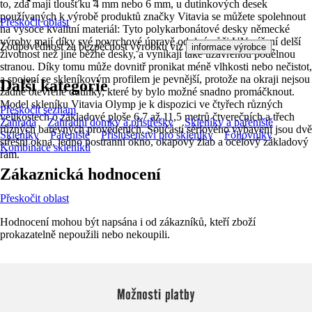
to, zda mají tloušťku 4 mm nebo 6 mm, u dutinkových desek
používaných k výrobě produktů značky Vitavia se můžete spolehnout
Přeskočit oblast
na vysoce kvalitní materiál: Tyto polykarbonátové desky německé
výroby mají díky své povrchové úpravě odolné vůči UV záření delší
Zodpovědnost za bezpečnost výrobku viz
.
informace výrobce
životnost než jiné běžné desky, a vynikají také uzavřenou podélnou
stranou. Díky tomu může dovnitř pronikat méně vlhkosti nebo nečistot,
a spojení se skleníkovým profilem je pevnější, protože na okraji nejsou
Další kategorie
žádné otevřené dutinky, které by bylo možné snadno promáčknout.
Model skleníku Vitavia Olymp je k dispozici ve čtyřech různých
Přeskočit seznam
velikostech o základové ploše 6,7 až 11,5 metrů čtverečních a třech
Zahrada
Zahradní domky a přístřešky
Skleníky a pařeniště
různých barevných provedeních. Součástí sériového vybavení jsou dvě
Skleníky
Pařeniště
Příslušenství pro skleníky
Fóliovníky
střešní okna, jedno postranní okno, okapový žlab a ocelový základový
Kombinace skleníků
rám.
Zákaznická hodnocení
Přeskočit oblast
Hodnocení mohou být napsána i od zákazníků, kteří zboží
prokazatelně nepoužili nebo nekoupili.
Možnosti platby