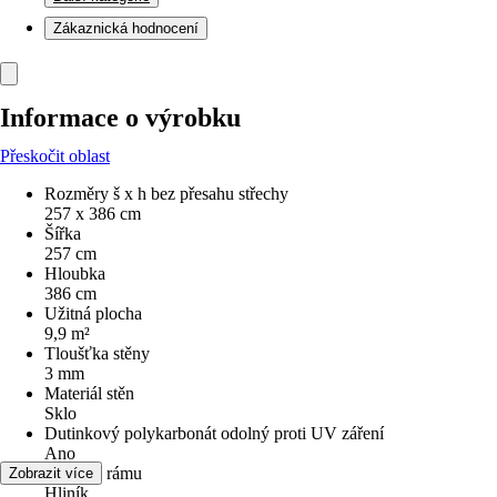
Zákaznická hodnocení
Informace o výrobku
Přeskočit oblast
Rozměry š x h bez přesahu střechy
257 x 386 cm
Šířka
257 cm
Hloubka
386 cm
Užitná plocha
9,9 m²
Tloušťka stěny
3 mm
Materiál stěn
Sklo
Dutinkový polykarbonát odolný proti UV záření
Ano
Materiál rámu
Zobrazit více
Hliník