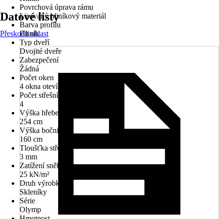
Povrchová úprava rámu
Datové listy
Lisovaný hliníkový materiál
Barva profilu
Přeskočit oblast
Hliník
Typ dveří
Dvojité dveře
Zabezpečení
Žádná
Počet oken
4 okna otevírací
Počet střešních oken
4
Výška hřebenu
254 cm
Výška bočnice
160 cm
Tloušťka střechy
3 mm
Zatížení sněhem
25 kN/m²
Druh výrobku
Skleníky
Série
Olymp
Hmotnost