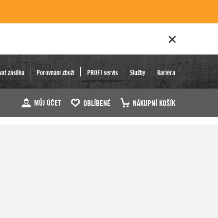
vat zásilku
Porovnání zboží
PROFI servis
Služby
Kariéra
MŮJ ÚČET
OBLÍBENÉ
NÁKUPNÍ KOŠÍK