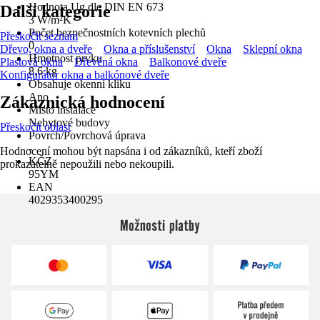
Hodnota Ug dle DIN EN 673
Další kategorie
3 W/m²K
Počet bezpečnostních kotevních plechů
Přeskočit seznam
0
Dřevo, okna a dveře
Okna a příslušenství
Okna
Sklepní okna
Hmotnost prvku
Plastová okna
Dřevěná okna
Balkonové dveře
8,6 kg
Konfigurátor okna a balkónové dveře
Obsahuje okenní kliku
Ano
Zákaznická hodnocení
Místo instalace
Nebytové budovy
Přeskočit oblast
Povrch/Povrchová úprava
-
Hodnocení mohou být napsána i od zákazníků, kteří zboží
KČZ
prokazatelně nepoužili nebo nekoupili.
95YM
EAN
4029353400295
Možnosti platby