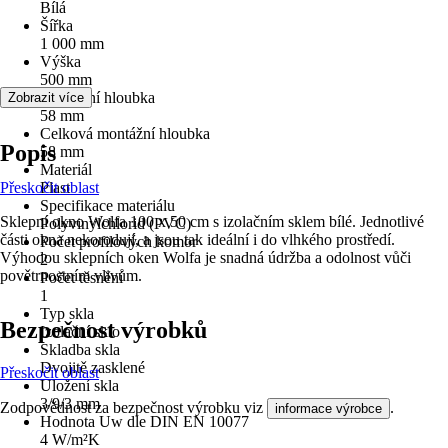
Bílá
Šířka
1 000 mm
Výška
500 mm
Montážní hloubka
Zobrazit více
58 mm
Celková montážní hloubka
Popis
58 mm
Materiál
Přeskočit oblast
Plast
Specifikace materiálu
Sklepní okno Wolfa 100 x 50 cm s izolačním sklem bílé. Jednotlivé
Polyvinylchlorid (PVC)
části okna nekorodují, a jsou tak ideální i do vlhkého prostředí.
Počet profilových komor
Výhodou sklepních oken Wolfa je snadná údržba a odolnost vůči
2
povětrnostním vlivům.
Počet těsnění
1
Typ skla
Bezpečnost výrobků
Izolační sklo
Skladba skla
Dvojitě zasklené
Přeskočit oblast
Uložení skla
3/9/3 mm
Zodpovědnost za bezpečnost výrobku viz
.
informace výrobce
Hodnota Uw dle DIN EN 10077
4 W/m²K