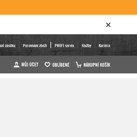
vat zásilku
Porovnání zboží
PROFI servis
Služby
Kariéra
MŮJ ÚČET
OBLÍBENÉ
NÁKUPNÍ KOŠÍK