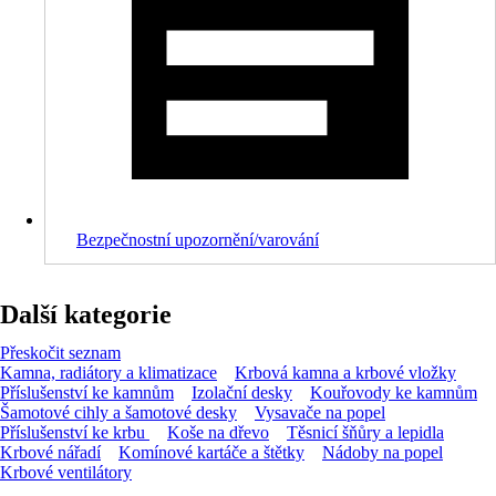
Bezpečnostní upozornění/varování
Další kategorie
Přeskočit seznam
Kamna, radiátory a klimatizace
Krbová kamna a krbové vložky
Příslušenství ke kamnům
Izolační desky
Kouřovody ke kamnům
Šamotové cihly a šamotové desky
Vysavače na popel
Příslušenství ke krbu
Koše na dřevo
Těsnicí šňůry a lepidla
Krbové nářadí
Komínové kartáče a štětky
Nádoby na popel
Krbové ventilátory