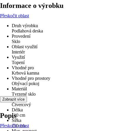
Informace o výrobku
Přeskočit oblast
Druh výrobku
Podlahová deska
Provedení
Sklo
Oblast využití
Interiér
Využití
Topení
Vhodné pro
Krbová kamna
Vhodné pro prostory
Obývací pokoj
Materiál
Tvrzené sklo
Tvar
Zobrazit více
Čtvercový
Délka
Popis
110 cm
Šířka
Přeskočit oblast
110 cm
Max. nosnost