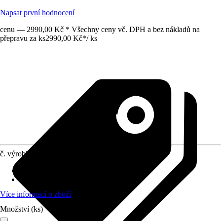
Napsat první hodnocení
cenu — 2990,00 Kč * Všechny ceny vč. DPH a bez nákladů na
přepravu za ks
2990,00 Kč
*
/
ks
č. výrobku
12015555
Materiál
:
Tvrzené sklo
Tvar
:
Čtvercový
Více informací o zboží
Množství (ks)