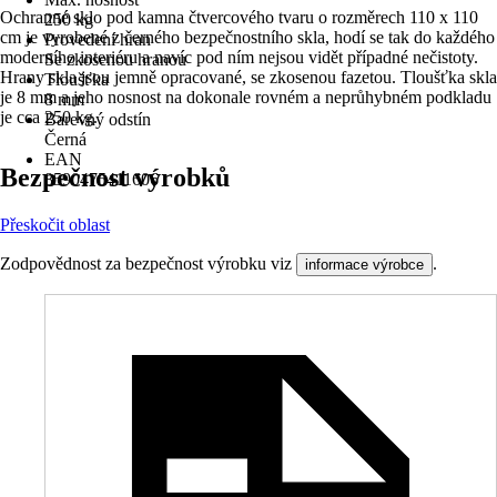
Ochranné sklo pod kamna čtvercového tvaru o rozměrech 110 x 110
250 kg
cm je vyrobené z černého bezpečnostního skla, hodí se tak do každého
Provedení hran
moderního interiéru a navíc pod ním nejsou vidět případné nečistoty.
Se zkosenou hranou
Hrany skla jsou jemně opracované, se zkosenou fazetou. Tloušťka skla
Tloušťka
je 8 mm a jeho nosnost na dokonale rovném a neprůhybném podkladu
8 mm
je cca 250 kg.
Barevný odstín
Černá
EAN
Bezpečnost výrobků
8590475411606
Přeskočit oblast
Zodpovědnost za bezpečnost výrobku viz
.
informace výrobce