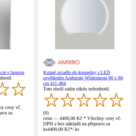
cm s fazetou
Kulaté zrcadlo do koupelny s LED
dnotil.
osvětlením Ambiente Whitemoon 90 x 80
cm 411-484
Toto zboží zatím nikdo nehodnotil.
y ceny vč.
avu za
(
0
)
cenu — 4400,00 Kč * Všechny ceny vč.
DPH a bez nákladů na přepravu za
ks
4400,00 Kč
*
/
ks