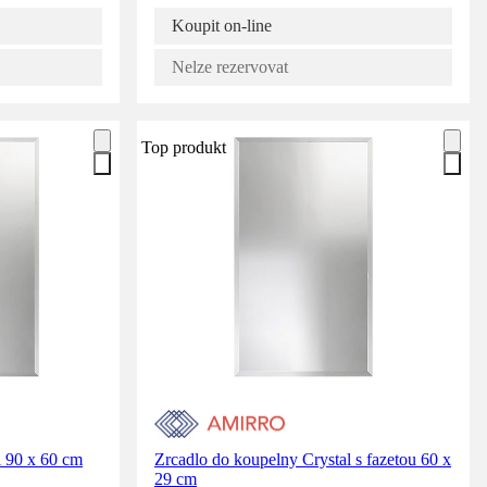
Koupit on-line
Nelze rezervovat
Top produkt
l 90 x 60 cm
Zrcadlo do koupelny Crystal s fazetou 60 x
29 cm