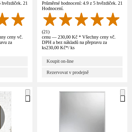
5 hvězdiček. 21
Průměrné hodnocení: 4.9 z 5 hvězdiček. 21
Hodnocení.
(
21
)
ny ceny vč.
cenu — 230,00 Kč * Všechny ceny vč.
avu za
DPH a bez nákladů na přepravu za
ks
230,00 Kč
*
/
ks
Koupit on-line
Rezervovat v prodejně