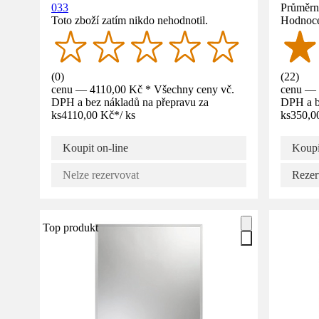
033
Průměrné
Toto zboží zatím nikdo nehodnotil.
Hodnoce
(
0
)
(
22
)
cenu — 4110,00 Kč * Všechny ceny vč.
cenu — 
DPH a bez nákladů na přepravu za
DPH a b
ks
4110,00 Kč
*
/
ks
ks
350,0
Koupit on-line
Koupi
Nelze rezervovat
Rezer
Top produkt