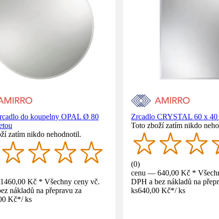
zrcadlo do koupelny OPAL Ø 80
Zrcadlo CRYSTAL 60 x 40 
etou
Toto zboží zatím nikdo neho
ží zatím nikdo nehodnotil.
(
0
)
cenu — 640,00 Kč * Všechn
1460,00 Kč * Všechny ceny vč.
DPH a bez nákladů na přepr
ez nákladů na přepravu za
ks
640,00 Kč
*
/
ks
00 Kč
*
/
ks