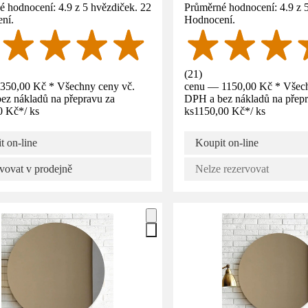
 hodnocení: 4.9 z 5 hvězdiček. 22
Průměrné hodnocení: 4.9 z 
ní.
Hodnocení.
(
21
)
350,00 Kč * Všechny ceny vč.
cenu — 1150,00 Kč * Všech
ez nákladů na přepravu za
DPH a bez nákladů na přepr
0 Kč
*
/
ks
ks
1150,00 Kč
*
/
ks
t on-line
Koupit on-line
vovat v prodejně
Nelze rezervovat