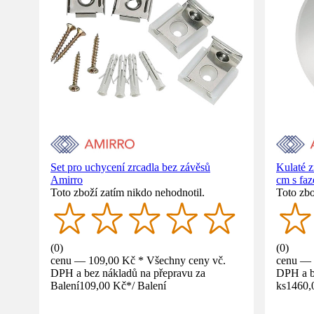
Set pro uchycení zrcadla bez závěsů
Kulaté 
Amirro
cm s faz
Toto zboží zatím nikdo nehodnotil.
Toto zbo
(
0
)
(
0
)
cenu — 109,00 Kč * Všechny ceny vč.
cenu — 
DPH a bez nákladů na přepravu za
DPH a b
Balení
109,00 Kč
*
/
Balení
ks
1460,