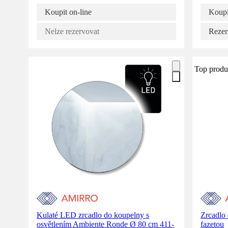
Koupit on-line
Koupi
Nelze rezervovat
Rezer
Top produ
Kulaté LED zrcadlo do koupelny s
Zrcadlo 
osvětlením Ambiente Ronde Ø 80 cm 411-
fazetou