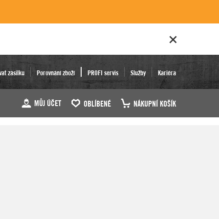
vat zásilku
Porovnání zboží
PROFI servis
Služby
Kariéra
MŮJ ÚČET
OBLÍBENÉ
NÁKUPNÍ KOŠÍK