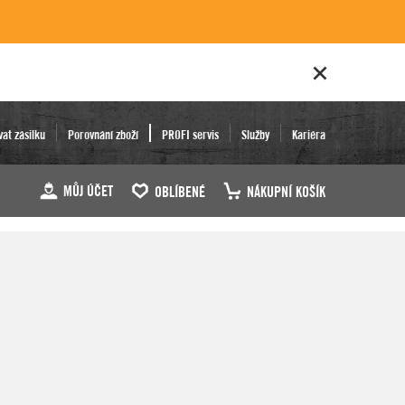
vat zásilku
Porovnání zboží
PROFI servis
Služby
Kariéra
MŮJ ÚČET
OBLÍBENÉ
NÁKUPNÍ KOŠÍK