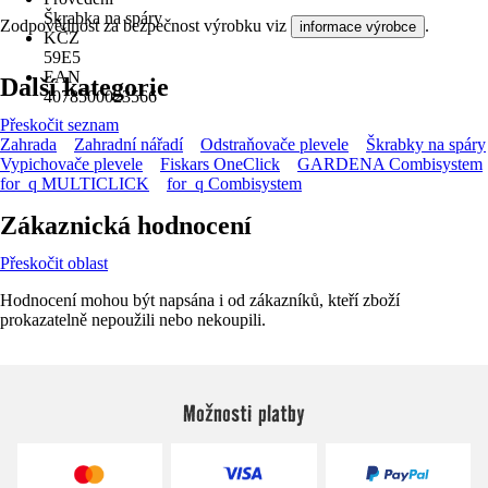
Škrabka na spáry
Zodpovědnost za bezpečnost výrobku viz
.
informace výrobce
KČZ
59E5
EAN
Další kategorie
4078500023566
Přeskočit seznam
Zahrada
Zahradní nářadí
Odstraňovače plevele
Škrabky na spáry
Vypichovače plevele
Fiskars OneClick
GARDENA Combisystem
for_q MULTICLICK
for_q Combisystem
Zákaznická hodnocení
Přeskočit oblast
Hodnocení mohou být napsána i od zákazníků, kteří zboží
prokazatelně nepoužili nebo nekoupili.
Možnosti platby