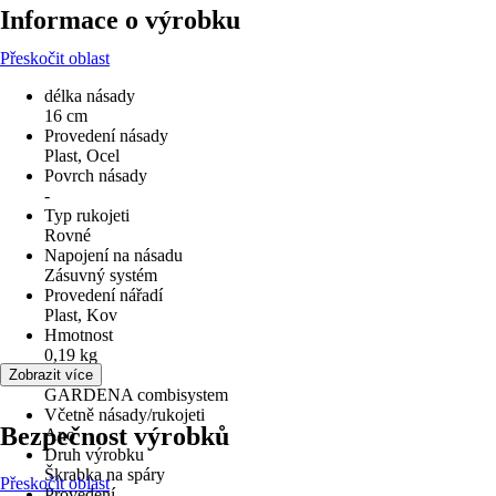
Informace o výrobku
Přeskočit oblast
délka násady
16 cm
Provedení násady
Plast, Ocel
Povrch násady
-
Typ rukojeti
Rovné
Napojení na násadu
Zásuvný systém
Provedení nářadí
Plast, Kov
Hmotnost
0,19 kg
Normy
Zobrazit více
GARDENA combisystem
Včetně násady/rukojeti
Bezpečnost výrobků
Ano
Druh výrobku
Škrabka na spáry
Přeskočit oblast
Provedení