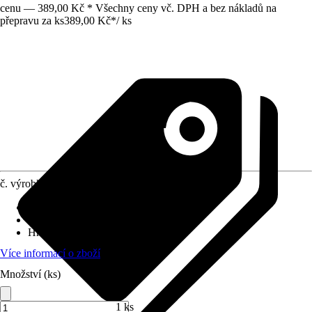
cenu — 389,00 Kč * Všechny ceny vč. DPH a bez nákladů na
přepravu za ks
389,00 Kč
*
/
ks
č. výrobku
6180845
Provedení násady
:
Plast, Ocel
Provedení nářadí
:
Plast, Kov
Hmotnost
:
0,19 kg
Více informací o zboží
Množství (ks)
1 ks