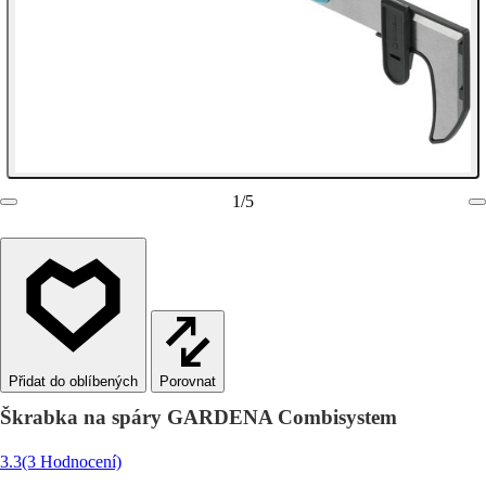
1
/
5
Porovnat
Škrabka na spáry GARDENA Combisystem
3.3
(3 Hodnocení)