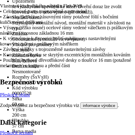
Upozornění
Vlastnosti kuchyňského nábytku Flex-Well
Je vyžadováno upevnění ke stěně. Dveřní doraz lze zvolit
• Celokovové panty trojrozměrně nastavitelné
libovolně vlevo nebo vpravo (při montáži).
• Zásuvky (lehké) se zásuvnými rámy potažené fólií s bočními
Součástí balení
kuličkovými drážkami
Smysluplný montážní návod, montážní materiál v závislosti na
• Výsuvy (těžko nosné) ocelové rámy vedené válečkem (s práškovým
typu.
nástřikem) s nosnou základnou 16 mm
Zarážka
• K výsuvům je k dispozici boční stabilizace s nastavitelnými
Oboustranné (s montáží vlevo/vpravo)
kovovými tyčemi s práškovým nástřikem
Vhodné pro prostory
• Závěsné skříňky s trojrozměrně nastavitelnými závěsy
Kuchyně
• Konstrukce nábytku se skrytým excentrickým montážním kováním
Základní barva
• Použití nábytkové dřevotřískové desky o tloušťce 16 mm (potažené
Bílá, Béžová
melaminem) v korpusu a přední části
Druh montáže
Nesmontované
Rozměry (ŠxVxH)
Bezpečnost výrobků
60 cm x 200 cm x 57 cm
Kód výrobku
00007528
Přeskočit oblast
Šířka
60 cm
Zodpovědnost za bezpečnost výrobku viz
.
informace výrobce
Výška
200 cm
Hloubka
Další kategorie
57 cm
Barva madla
Přeskočit seznam