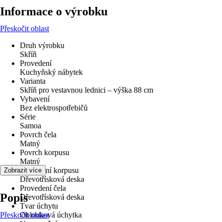
Informace o výrobku
Přeskočit oblast
Druh výrobku
Skříň
Provedení
Kuchyňský nábytek
Varianta
Skříň pro vestavnou lednici – výška 88 cm
Vybavení
Bez elektrospotřebičů
Série
Samoa
Povrch čela
Matný
Povrch korpusu
Matný
Provedení korpusu
Zobrazit více
Dřevotřísková deska
Provedení čela
Popis
Dřevotřísková deska
Tvar úchytu
Přeskočit oblast
Oblouková úchytka