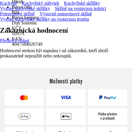
Hliník
Kuchyně
Kuchyňský nábytek
Kuchyňské skříňky
Barva čela
Vysoké kuchyňské skříňky
Skříně na vestavnou lednici
Bílá
Potravinové skříně
Výsuvné potravinové skříně
Barva korpusu
Vysoké kuchyňské skříňky na vestavnou troubu
Dub Sonoma
KČZ
Zákaznická hodnocení
1DUA
EAN
Přeskočit oblast
4047584026749
Hodnocení mohou být napsána i od zákazníků, kteří zboží
prokazatelně nepoužili nebo nekoupili.
Možnosti platby