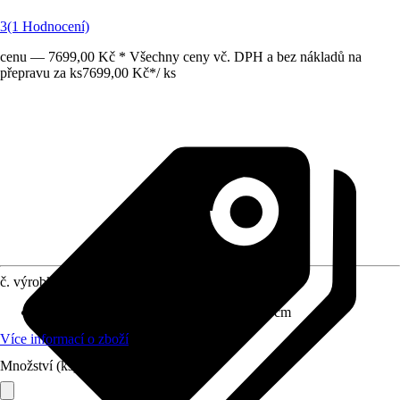
3
(1 Hodnocení)
cenu — 7699,00 Kč * Všechny ceny vč. DPH a bez nákladů na
přepravu za ks
7699,00 Kč
*
/
ks
č. výrobku
8843810
Rozměry (ŠxVxH)
:
60 cm x 200 cm x 57 cm
Více informací o zboží
Množství (ks)