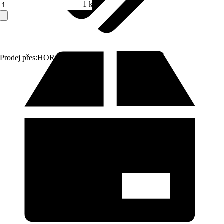
1 ks
Prodej přes:
HORNBACH