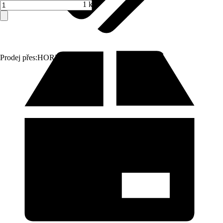
1 ks
Prodej přes:
HORNBACH