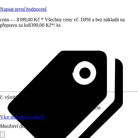
Napsat první hodnocení
cenu — 8399,00 Kč * Všechny ceny vč. DPH a bez nákladů na
přepravu za ks
8399,00 Kč
*
/
ks
č. výrobku
6610748
Rozměry (ŠxVxH)
:
60 cm x 161 cm x 60 cm
Více informací o zboží
Množství (ks)