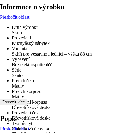
Informace o výrobku
Přeskočit oblast
Druh výrobku
Skříň
Provedení
Kuchyňský nábytek
Varianta
Skříň pro vestavnou lednici – výška 88 cm
Vybavení
Bez elektrospotřebičů
Série
Santo
Povrch čela
Matný
Povrch korpusu
Matný
Provedení korpusu
Zobrazit více
Dřevotřísková deska
Provedení čela
Popis
Dřevotřísková deska
Tvar úchytu
Přeskočit oblast
Oblouková úchytka