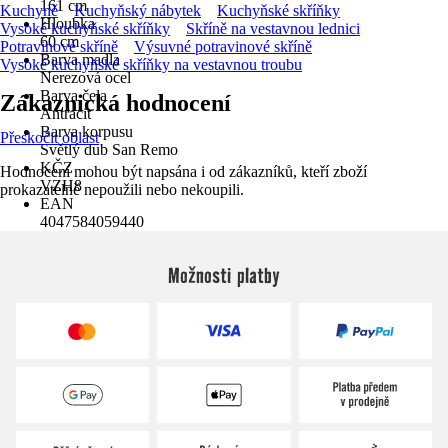
161 cm
Kuchyně
Kuchyňský nábytek
Kuchyňské skříňky
Hloubka
Vysoké kuchyňské skříňky
Skříně na vestavnou lednici
60 cm
Potravinové skříně
Výsuvné potravinové skříně
Barva madla
Vysoké kuchyňské skříňky na vestavnou troubu
Nerezová ocel
Barva čela
Zákaznická hodnocení
Antracit
Barva korpusu
Přeskočit oblast
Světlý dub San Remo
KČZ
Hodnocení mohou být napsána i od zákazníků, kteří zboží
VZH8
prokazatelně nepoužili nebo nekoupili.
EAN
4047584059440
Možnosti platby