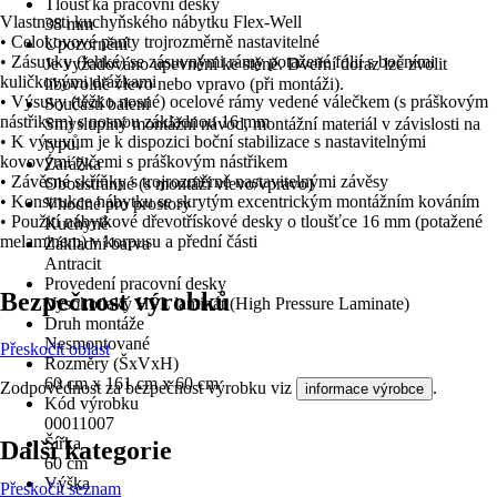
Tloušťka pracovní desky
Vlastnosti kuchyňského nábytku Flex-Well
38 mm
• Celokovové panty trojrozměrně nastavitelné
Upozornění
• Zásuvky (lehké) se zásuvnými rámy potažené fólií s bočními
Je vyžadováno upevnění ke stěně. Dveřní doraz lze zvolit
kuličkovými drážkami
libovolně vlevo nebo vpravo (při montáži).
• Výsuvy (těžko nosné) ocelové rámy vedené válečkem (s práškovým
Součástí balení
nástřikem) s nosnou základnou 16 mm
Smysluplný montážní návod, montážní materiál v závislosti na
• K výsuvům je k dispozici boční stabilizace s nastavitelnými
typu.
kovovými tyčemi s práškovým nástřikem
Zarážka
• Závěsné skříňky s trojrozměrně nastavitelnými závěsy
Oboustranné (s montáží vlevo/vpravo)
• Konstrukce nábytku se skrytým excentrickým montážním kováním
Vhodné pro prostory
• Použití nábytkové dřevotřískové desky o tloušťce 16 mm (potažené
Kuchyně
melaminem) v korpusu a přední části
Základní barva
Antracit
Provedení pracovní desky
Bezpečnost výrobků
Vysokotlaký HPL laminát (High Pressure Laminate)
Druh montáže
Nesmontované
Přeskočit oblast
Rozměry (ŠxVxH)
60 cm x 161 cm x 60 cm
Zodpovědnost za bezpečnost výrobku viz
.
informace výrobce
Kód výrobku
00011007
Šířka
Další kategorie
60 cm
Výška
Přeskočit seznam