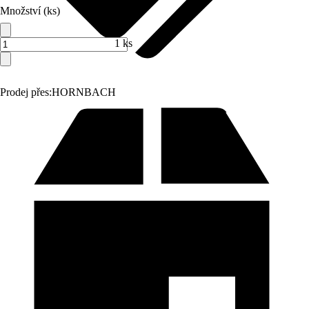
Množství (ks)
1 ks
Prodej přes:
HORNBACH