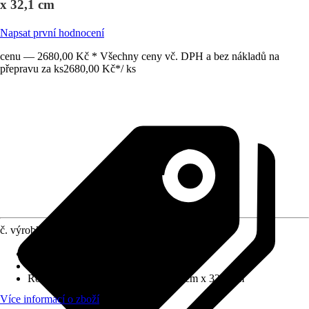
x 32,1 cm
Napsat první hodnocení
cenu — 2680,00 Kč * Všechny ceny vč. DPH a bez nákladů na
přepravu za ks
2680,00 Kč
*
/
ks
č. výrobku
12765051
Barva čela
:
Kašmír
Barva korpusu
:
Kašmír
Rozměry (ŠxVxH)
:
32.4 cm x 67.4 cm x 32.1 cm
Více informací o zboží