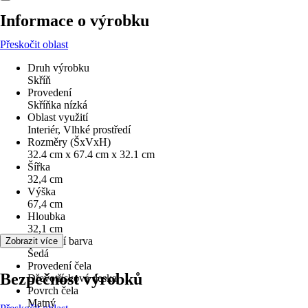
Informace o výrobku
Přeskočit oblast
Druh výrobku
Skříň
Provedení
Skříňka nízká
Oblast využití
Interiér, Vlhké prostředí
Rozměry (ŠxVxH)
32.4 cm x 67.4 cm x 32.1 cm
Šířka
32,4 cm
Výška
67,4 cm
Hloubka
32,1 cm
Základní barva
Zobrazit více
Šedá
Provedení čela
Bezpečnost výrobků
Dřevotřísková deska
Povrch čela
Matný