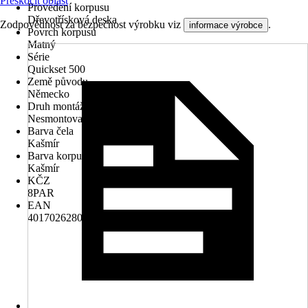
Přeskočit oblast
Provedení korpusu
Dřevotřísková deska
Zodpovědnost za bezpečnost výrobku viz
.
informace výrobce
Povrch korpusu
Matný
Série
Quickset 500
Země původu
Německo
Druh montáže
Nesmontované
Barva čela
Kašmír
Barva korpusu
Kašmír
KČZ
8PAR
EAN
4017026280800