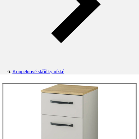
Koupelnové skříňky nízké