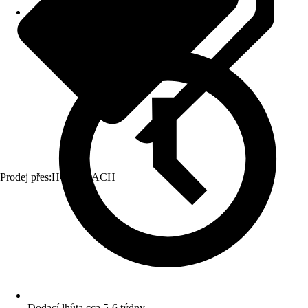
Prodej přes:
HORNBACH
Dodací lhůta cca 5-6 týdny