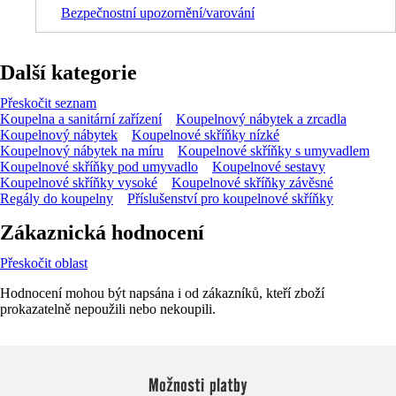
Bezpečnostní upozornění/varování
Další kategorie
Přeskočit seznam
Koupelna a sanitární zařízení
Koupelnový nábytek a zrcadla
Koupelnový nábytek
Koupelnové skříňky nízké
Koupelnový nábytek na míru
Koupelnové skříňky s umyvadlem
Koupelnové skříňky pod umyvadlo
Koupelnové sestavy
Koupelnové skříňky vysoké
Koupelnové skříňky závěsné
Regály do koupelny
Příslušenství pro koupelnové skříňky
Zákaznická hodnocení
Přeskočit oblast
Hodnocení mohou být napsána i od zákazníků, kteří zboží
prokazatelně nepoužili nebo nekoupili.
Možnosti platby