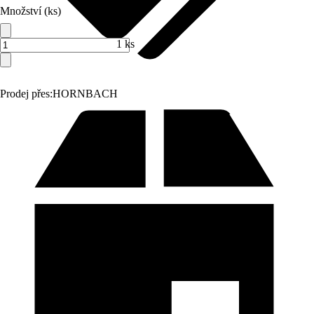
Množství (ks)
1 ks
Prodej přes:
HORNBACH