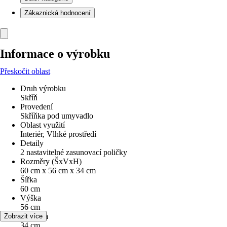
Zákaznická hodnocení
Informace o výrobku
Přeskočit oblast
Druh výrobku
Skříň
Provedení
Skříňka pod umyvadlo
Oblast využití
Interiér, Vlhké prostředí
Detaily
2 nastavitelné zasunovací poličky
Rozměry (ŠxVxH)
60 cm x 56 cm x 34 cm
Šířka
60 cm
Výška
56 cm
Hloubka
Zobrazit více
34 cm