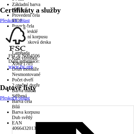
Základní barva
Certifikáty a služby
Béžová
Provedení čela
Přeskočit oblast
MDF
Povrch čela
Vysoce lesklé
Provedení korpusu
Dřevotřísková deska
Série
Lambada
FSC® N004506
Kód výrobku
Další informace:
X06F1705
www.fsc.org
Druh montáže
Nesmontované
Počet dveří
2 otočné dveře
Datové listy
Barva madla
Stříbrná
Přeskočit oblast
Barva čela
Bílá
Barva korpusu
Dub světlý
EAN
4066432013359