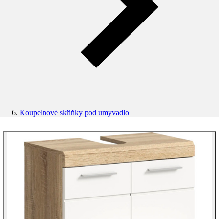
Koupelnové skříňky pod umyvadlo