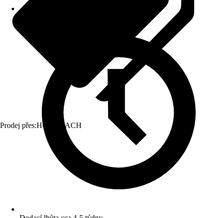
Prodej přes:
HORNBACH
Dodací lhůta cca 4-5 týdny