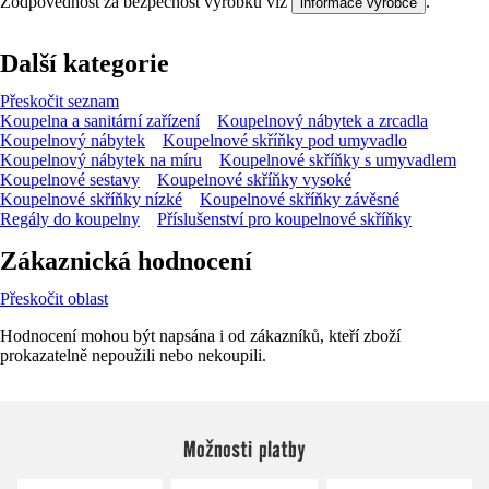
Zodpovědnost za bezpečnost výrobku viz
.
informace výrobce
Další kategorie
Přeskočit seznam
Koupelna a sanitární zařízení
Koupelnový nábytek a zrcadla
Koupelnový nábytek
Koupelnové skříňky pod umyvadlo
Koupelnový nábytek na míru
Koupelnové skříňky s umyvadlem
Koupelnové sestavy
Koupelnové skříňky vysoké
Koupelnové skříňky nízké
Koupelnové skříňky závěsné
Regály do koupelny
Příslušenství pro koupelnové skříňky
Zákaznická hodnocení
Přeskočit oblast
Hodnocení mohou být napsána i od zákazníků, kteří zboží
prokazatelně nepoužili nebo nekoupili.
Možnosti platby