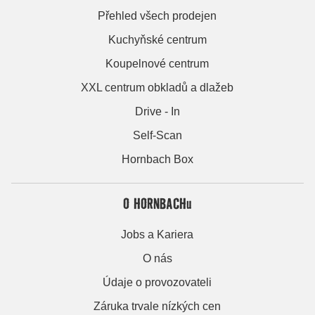
Přehled všech prodejen
Kuchyňské centrum
Koupelnové centrum
XXL centrum obkladů a dlažeb
Drive - In
Self-Scan
Hornbach Box
O HORNBACHu
Jobs a Kariera
O nás
Údaje o provozovateli
Záruka trvale nízkých cen