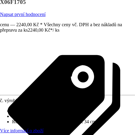
X06F1705
Napsat první hodnocení
cenu — 2240,00 Kč * Všechny ceny vč. DPH a bez nákladů na
přepravu za ks
2240,00 Kč
*
/
ks
č. výrobku
12406102
Barva čela
:
Bílá
Barva korpusu
:
Dub světlý
Rozměry (ŠxVxH)
:
60 cm x 56 cm x 34 cm
Více informací o zboží