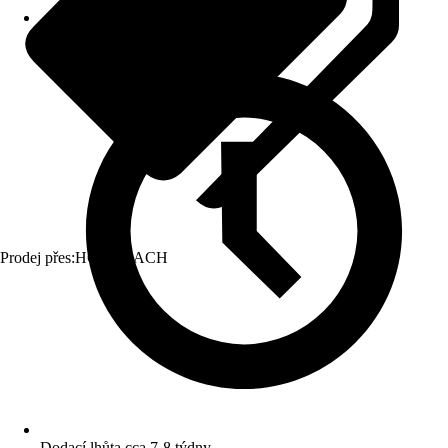
Prodej přes:
HORNBACH
Dodací lhůta cca 7-8 týdny