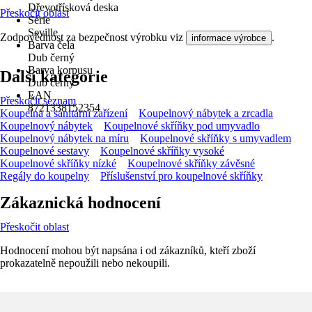
Dřevotřísková deska
Přeskočit oblast
Série
Seville
Zodpovědnost za bezpečnost výrobku viz
.
informace výrobce
Barva čela
Dub černý
Barva korpusu
Další kategorie
Dub černý
EAN
Přeskočit seznam
8721338152354
Koupelna a sanitární zařízení
Koupelnový nábytek a zrcadla
Koupelnový nábytek
Koupelnové skříňky pod umyvadlo
Koupelnový nábytek na míru
Koupelnové skříňky s umyvadlem
Koupelnové sestavy
Koupelnové skříňky vysoké
Koupelnové skříňky nízké
Koupelnové skříňky závěsné
Regály do koupelny
Příslušenství pro koupelnové skříňky
Zákaznická hodnocení
Přeskočit oblast
Hodnocení mohou být napsána i od zákazníků, kteří zboží
prokazatelně nepoužili nebo nekoupili.