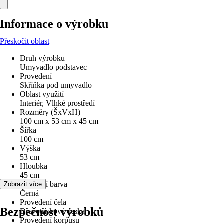
Informace o výrobku
Přeskočit oblast
Druh výrobku
Umyvadlo podstavec
Provedení
Skříňka pod umyvadlo
Oblast využití
Interiér, Vlhké prostředí
Rozměry (ŠxVxH)
100 cm x 53 cm x 45 cm
Šířka
100 cm
Výška
53 cm
Hloubka
45 cm
Základní barva
Zobrazit více
Černá
Provedení čela
Bezpečnost výrobků
Dřevotřísková deska
Provedení korpusu