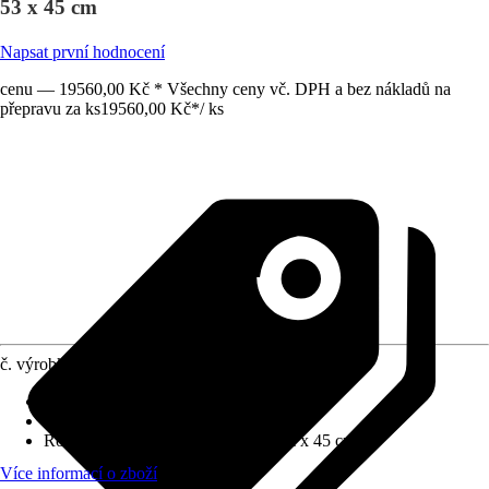
53 x 45 cm
Napsat první hodnocení
cenu — 19560,00 Kč * Všechny ceny vč. DPH a bez nákladů na
přepravu za ks
19560,00 Kč
*
/
ks
č. výrobku
12502235
Barva čela
:
Dub černý
Barva korpusu
:
Dub černý
Rozměry (ŠxVxH)
:
100 cm x 53 cm x 45 cm
Více informací o zboží