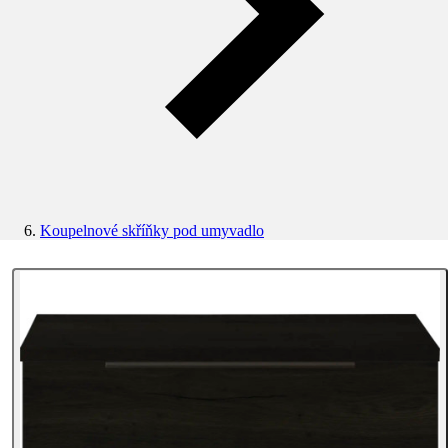
Koupelnové skříňky pod umyvadlo