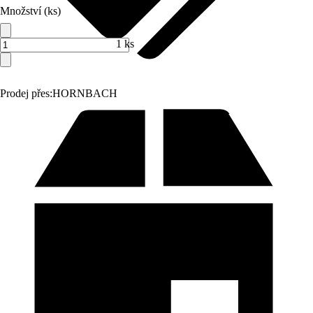
Množství (ks)
1 ks
Prodej přes:
HORNBACH