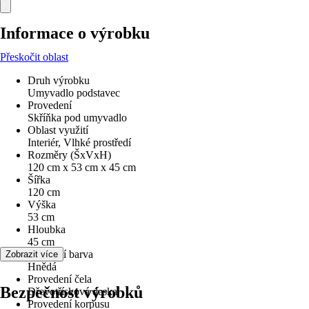
Informace o výrobku
Přeskočit oblast
Druh výrobku
Umyvadlo podstavec
Provedení
Skříňka pod umyvadlo
Oblast využití
Interiér, Vlhké prostředí
Rozměry (ŠxVxH)
120 cm x 53 cm x 45 cm
Šířka
120 cm
Výška
53 cm
Hloubka
45 cm
Základní barva
Zobrazit více
Hnědá
Provedení čela
Bezpečnost výrobků
Dřevotřísková deska
Provedení korpusu