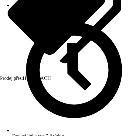
Prodej přes:
HORNBACH
Dodací lhůta cca 7-8 týdny