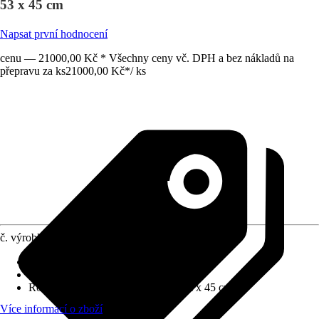
53 x 45 cm
Napsat první hodnocení
cenu — 21000,00 Kč * Všechny ceny vč. DPH a bez nákladů na
přepravu za ks
21000,00 Kč
*
/
ks
č. výrobku
12502244
Barva čela
:
Tabacco
Barva korpusu
:
Tabacco
Rozměry (ŠxVxH)
:
120 cm x 53 cm x 45 cm
Více informací o zboží