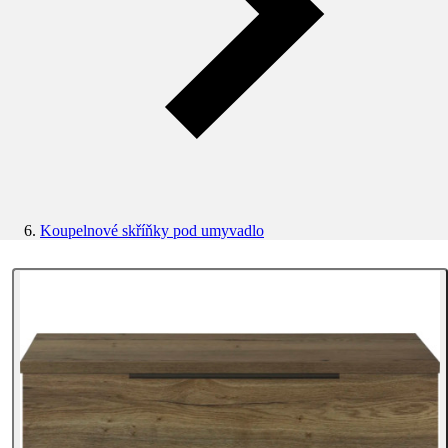
Koupelnové skříňky pod umyvadlo