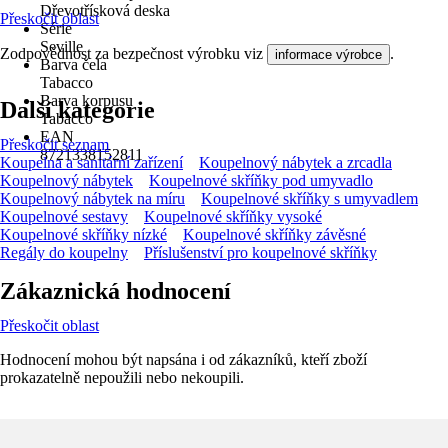
Dřevotřísková deska
Přeskočit oblast
Série
Seville
Zodpovědnost za bezpečnost výrobku viz
.
informace výrobce
Barva čela
Tabacco
Barva korpusu
Další kategorie
Tabacco
EAN
Přeskočit seznam
8721338152811
Koupelna a sanitární zařízení
Koupelnový nábytek a zrcadla
Koupelnový nábytek
Koupelnové skříňky pod umyvadlo
Koupelnový nábytek na míru
Koupelnové skříňky s umyvadlem
Koupelnové sestavy
Koupelnové skříňky vysoké
Koupelnové skříňky nízké
Koupelnové skříňky závěsné
Regály do koupelny
Příslušenství pro koupelnové skříňky
Zákaznická hodnocení
Přeskočit oblast
Hodnocení mohou být napsána i od zákazníků, kteří zboží
prokazatelně nepoužili nebo nekoupili.