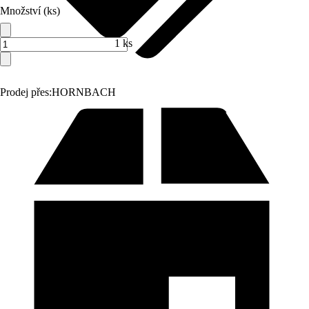
Množství (ks)
1 ks
Prodej přes:
HORNBACH