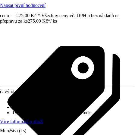
Napsat první hodnocení
cenu — 275,00 Kč * Všechny ceny vč. DPH a bez nákladů na
přepravu za ks
275,00 Kč
*
/
ks
č. výrobku
10449840
Provedení
:
Skříňka na klíče
Bezpečnostní stupeň
:
-
Typ zámku
:
Mechanický nouzový zámek
Více informací o zboží
Množství (ks)