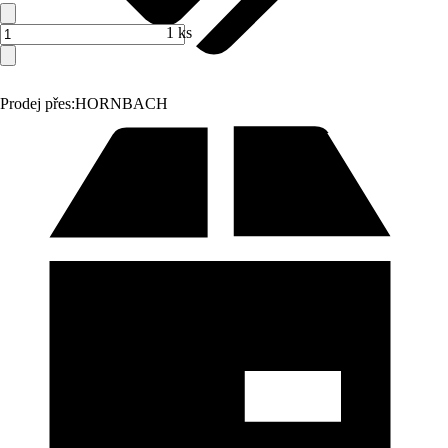
1 ks
Prodej přes:
HORNBACH