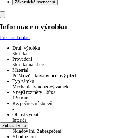
Zákaznická hodnocení
Informace o výrobku
Přeskočit oblast
Druh výrobku
Skříňka
Provedení
Skříňka na klíče
Materiál
Práškově lakovaný ocelový plech
Typ zámku
Mechanický nouzový zámek
Vnější rozměry - šířka
120 mm
Bezpečnostní stupeň
-
Oblast využití
Interiér
Využití
Zobrazit více
Skladování, Zabezpečení
Vhodné pro