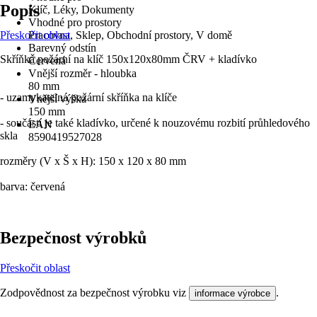
Popis
Klíč, Léky, Dokumenty
Vhodné pro prostory
Přeskočit oblast
Pracovna, Sklep, Obchodní prostory, V domě
Barevný odstín
Skříňka požární na klíč 150x120x80mm ČRV + kladívko
Červená
Vnější rozměr - hloubka
80 mm
- uzamykatelná požární skříňka na klíče
Vnější výška
150 mm
- součástí je také kladívko, určené k nouzovému rozbití průhledového
EAN
skla
8590419527028
rozměry (V x Š x H): 150 x 120 x 80 mm
barva: červená
Bezpečnost výrobků
Přeskočit oblast
Zodpovědnost za bezpečnost výrobku viz
.
informace výrobce