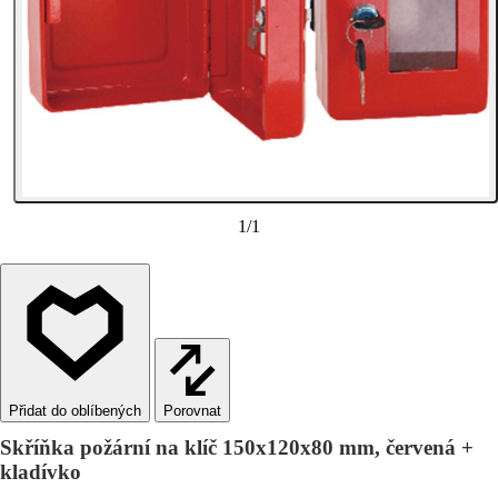
1
/
1
Porovnat
Skříňka požární na klíč 150x120x80 mm, červená +
kladívko