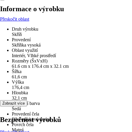
Informace o výrobku
Přeskočit oblast
Druh výrobku
Skříň
Provedení
Skříňka vysoká
Oblast využití
Interiér, Vlhké prostředí
Rozměry (ŠxVxH)
61.6 cm x 176.4 cm x 32.1 cm
Šířka
61,6 cm
Výška
176,4 cm
Hloubka
32,1 cm
Základní barva
Zobrazit více
Šedá
Provedení čela
Bezpečnost výrobků
Dřevotřísková deska
Povrch čela
Matný