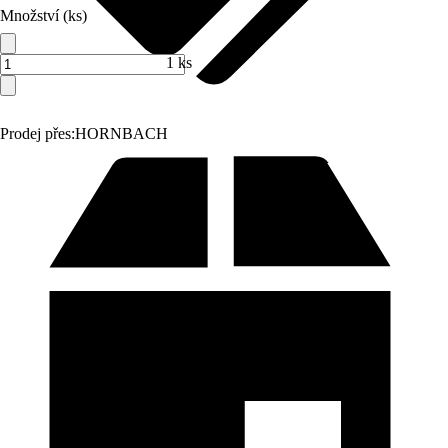
Množství (ks)
1 ks
Prodej přes:
HORNBACH