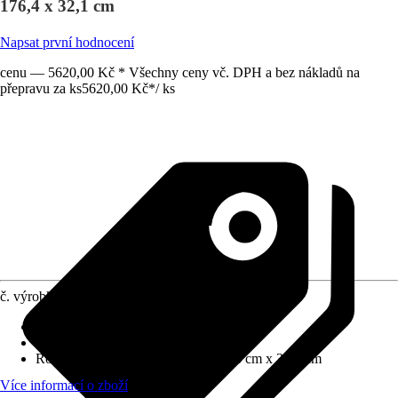
176,4 x 32,1 cm
Napsat první hodnocení
cenu — 5620,00 Kč * Všechny ceny vč. DPH a bez nákladů na
přepravu za ks
5620,00 Kč
*
/
ks
č. výrobku
12765052
Barva čela
:
Kašmír
Barva korpusu
:
Kašmír
Rozměry (ŠxVxH)
:
61.6 cm x 176.4 cm x 32.1 cm
Více informací o zboží