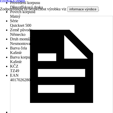
Přeskočit oblast
Provedení korpusu
Dřevotřísková deska
Zodpovědnost za bezpečnost výrobku viz
.
informace výrobce
Povrch korpusu
Matný
Série
Quickset 500
Země původu
Německo
Druh montáže
Nesmontované
Barva čela
Kašmír
Barva korpusu
Kašmír
KČZ
TZ49
EAN
4017026280725