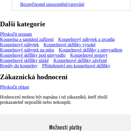
Bezpečnostní upozornění/varování
Další kategorie
Přeskočit seznam
Koupelna a sanitární zařízení
Koupelnový nábytek a zrcadla
Koupelnový nábytek
Koupelnové skříňky vysoké
Koupelnový nábytek na míru
Koupelnové skříňky s umyvadlem
Koupelnové skříňky pod umyvadlo
Koupelnové sestavy
Koupelnové skříňky nízké
Koupelnové skříňky závěsné
Regály do koupelny
Příslušenství pro koupelnové skříňky
Zákaznická hodnocení
Přeskočit oblast
Hodnocení mohou být napsána i od zákazníků, kteří zboží
prokazatelně nepoužili nebo nekoupili.
Možnosti platby