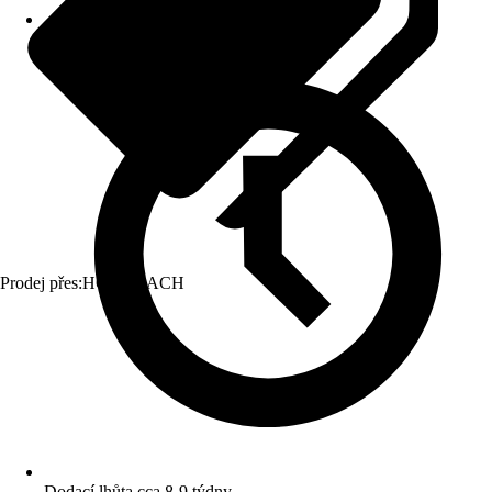
Prodej přes:
HORNBACH
Dodací lhůta cca 8-9 týdny