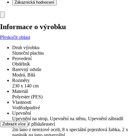
Zákaznická hodnocení
Informace o výrobku
Přeskočit oblast
Druh výrobku
Sluneční plachta
Provedení
Obdélník
Barevný odstín
Modrá, Bílá
Rozměry
230 x 140 cm
Materiál
Polyester (PES)
Vlastnosti
Voděodpudivé
Upevnění
Upevnění na strop, Upevnění na stěnu, Upevnění zábradlí
Přiložené příslušenství
Zobrazit více
2m lano z nerezové oceli, 8 x speciální pojezdová žabka, 2 x
napínák na lano univerzální