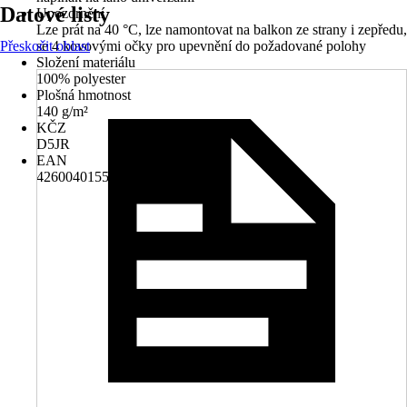
Datové listy
Upozornění
Lze prát na 40 °C, lze namontovat na balkon ze strany i zepředu,
Přeskočit oblast
se 4 kovovými očky pro upevnění do požadované polohy
Složení materiálu
100% polyester
Plošná hmotnost
140 g/m²
KČZ
D5JR
EAN
4260040155139