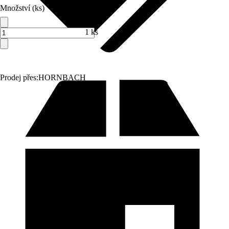
Množství (ks)
1 ks
Prodej přes:
HORNBACH