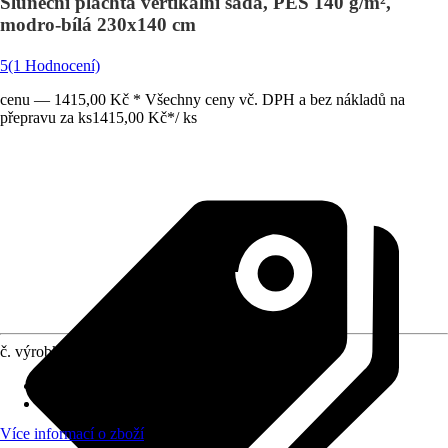
Sluneční plachta vertikální sada, PES 140 g/m²,
modro-bílá 230x140 cm
5
(1 Hodnocení)
cenu — 1415,00 Kč * Všechny ceny vč. DPH a bez nákladů na
přepravu za ks
1415,00 Kč
*
/
ks
č. výrobku
5482514
Provedení
:
Obdélník
Rozměry
:
230 x 140 cm
Více informací o zboží