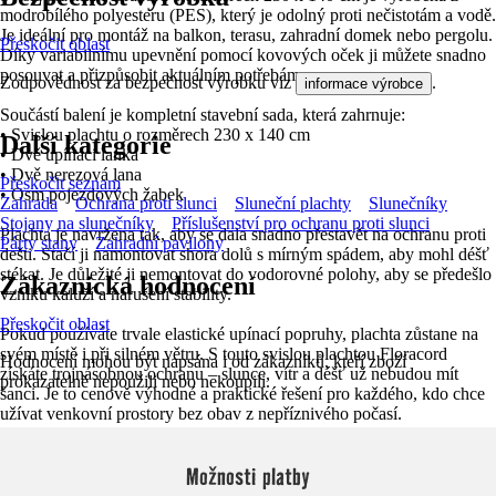
modrobílého polyesteru (PES), který je odolný proti nečistotám a vodě.
Je ideální pro montáž na balkon, terasu, zahradní domek nebo pergolu.
Přeskočit oblast
Díky variabilnímu upevnění pomocí kovových oček ji můžete snadno
posouvat a přizpůsobit aktuálním potřebám.
Zodpovědnost za bezpečnost výrobku viz
.
informace výrobce
Součástí balení je kompletní stavební sada, která zahrnuje:
• Svislou plachtu o rozměrech 230 x 140 cm
Další kategorie
• Dvě upínací lanka
• Dvě nerezová lana
Přeskočit seznam
• Osm pojezdových žabek
Zahrada
Ochrana proti slunci
Sluneční plachty
Slunečníky
Stojany na slunečníky
Příslušenství pro ochranu proti slunci
Plachta je navržena tak, aby se dala snadno přestavět na ochranu proti
Párty stany
Zahradní pavilony
dešti. Stačí ji namontovat shora dolů s mírným spádem, aby mohl déšť
stékat. Je důležité ji nemontovat do vodorovné polohy, aby se předešlo
Zákaznická hodnocení
vzniku kaluží a narušení stability.
Přeskočit oblast
Pokud používáte trvale elastické upínací popruhy, plachta zůstane na
svém místě i při silném větru. S touto svislou plachtou Floracord
Hodnocení mohou být napsána i od zákazníků, kteří zboží
získáte trojnásobnou ochranu – slunce, vítr a déšť už nebudou mít
prokazatelně nepoužili nebo nekoupili.
šanci. Je to cenově výhodné a praktické řešení pro každého, kdo chce
užívat venkovní prostory bez obav z nepříznivého počasí.
Možnosti platby