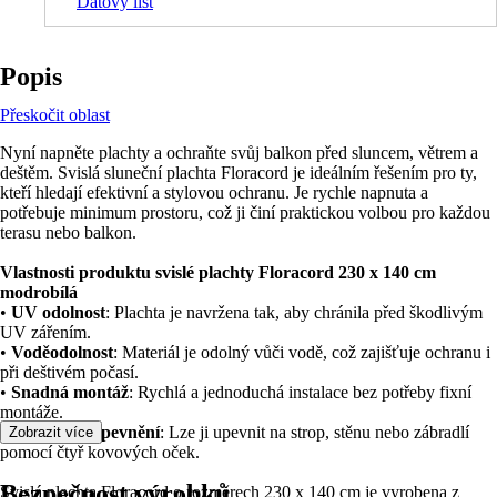
Datový list
Popis
Přeskočit oblast
Nyní napněte plachty a ochraňte svůj balkon před sluncem, větrem a
deštěm. Svislá sluneční plachta Floracord je ideálním řešením pro ty,
kteří hledají efektivní a stylovou ochranu. Je rychle napnuta a
potřebuje minimum prostoru, což ji činí praktickou volbou pro každou
terasu nebo balkon.
Vlastnosti produktu svislé plachty Floracord 230 x 140 cm
modrobílá
•
UV odolnost
: Plachta je navržena tak, aby chránila před škodlivým
UV zářením.
•
Voděodolnost
: Materiál je odolný vůči vodě, což zajišťuje ochranu i
při deštivém počasí.
•
Snadná montáž
: Rychlá a jednoduchá instalace bez potřeby fixní
montáže.
•
Variabilní upevnění
: Lze ji upevnit na strop, stěnu nebo zábradlí
Zobrazit více
pomocí čtyř kovových oček.
Bezpečnost výrobků
Svislá plachta Floracord o rozměrech 230 x 140 cm je vyrobena z