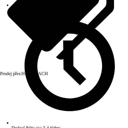
Prodej přes:
HORNBACH
Dodací lhůta cca 3-4 týdny