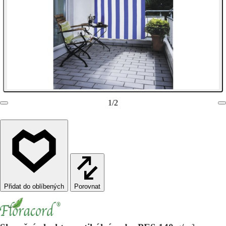
1
/
2
Porovnat