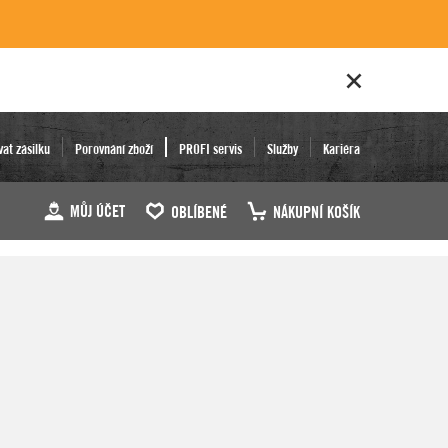
vat zásilku
Porovnání zboží
PROFI servis
Služby
Kariéra
MŮJ ÚČET
OBLÍBENÉ
NÁKUPNÍ KOŠÍK