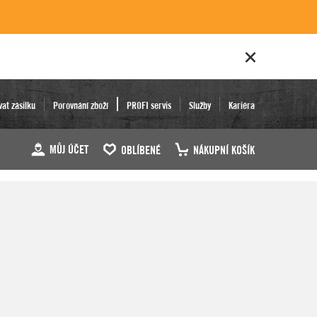
vat zásilku
Porovnání zboží
PROFI servis
Služby
Kariéra
MŮJ ÚČET
OBLÍBENÉ
NÁKUPNÍ KOŠÍK