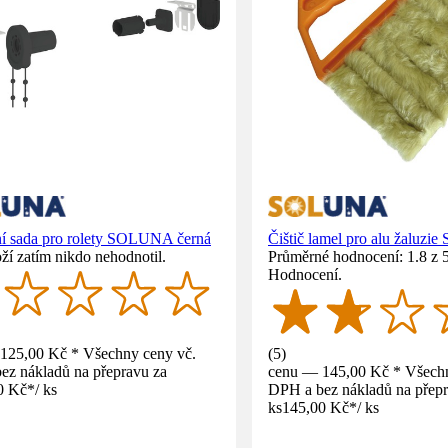
í sada pro rolety SOLUNA černá
Čištič lamel pro alu žaluzie
ží zatím nikdo nehodnotil.
Průměrné hodnocení: 1.8 z 5
Hodnocení.
125,00 Kč * Všechny ceny vč.
(
5
)
ez nákladů na přepravu za
cenu — 145,00 Kč * Všechn
0 Kč
*
/
ks
DPH a bez nákladů na přepr
ks
145,00 Kč
*
/
ks