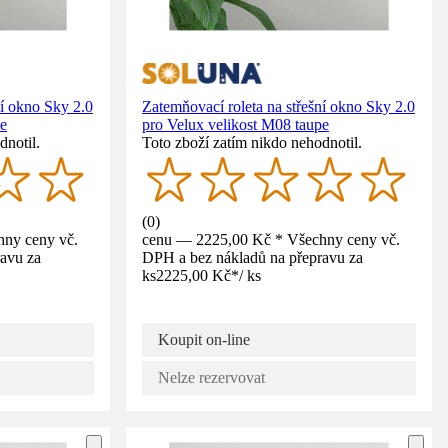
ní okno Sky 2.0
Zatemňovací roleta na střešní okno Sky 2.0
pe
pro Velux velikost M08 taupe
dnotil.
Toto zboží zatím nikdo nehodnotil.
(
0
)
ny ceny vč.
cenu — 2225,00 Kč * Všechny ceny vč.
avu za
DPH a bez nákladů na přepravu za
ks
2225,00 Kč
*
/
ks
Koupit on-line
Nelze rezervovat