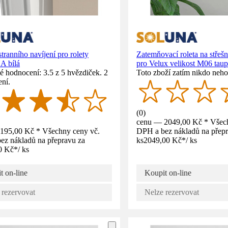
tranního navíjení pro rolety
Zatemňovací roleta na střeš
 bílá
pro Velux velikost M06 tau
 hodnocení: 3.5 z 5 hvězdiček. 2
Toto zboží zatím nikdo neho
ní.
(
0
)
cenu — 2049,00 Kč * Všech
195,00 Kč * Všechny ceny vč.
DPH a bez nákladů na přepr
ez nákladů na přepravu za
ks
2049,00 Kč
*
/
ks
0 Kč
*
/
ks
t on-line
Koupit on-line
 rezervovat
Nelze rezervovat