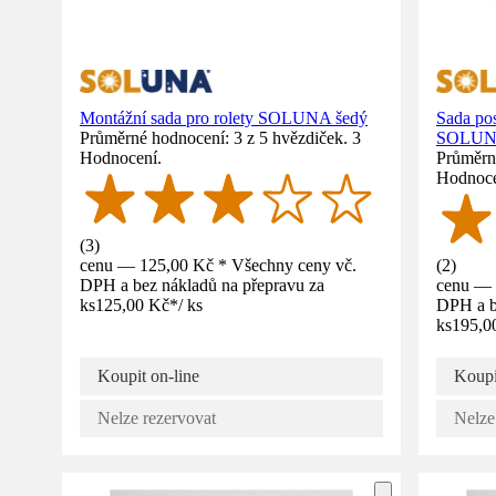
Montážní sada pro rolety SOLUNA šedý
Sada pos
Průměrné hodnocení: 3 z 5 hvězdiček. 3
SOLUNA
Hodnocení.
Průměrné
Hodnoce
(
3
)
cenu — 125,00 Kč * Všechny ceny vč.
(
2
)
DPH a bez nákladů na přepravu za
cenu — 
ks
125,00 Kč
*
/
ks
DPH a b
ks
195,0
Koupit on-line
Koupi
Nelze rezervovat
Nelze