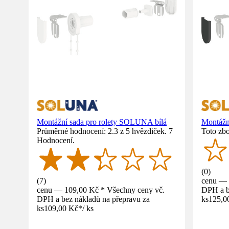
Montážní sada pro rolety SOLUNA bílá
Montážn
Průměrné hodnocení: 2.3 z 5 hvězdiček. 7
Toto zbo
Hodnocení.
(
0
)
(
7
)
cenu — 
cenu — 109,00 Kč * Všechny ceny vč.
DPH a b
DPH a bez nákladů na přepravu za
ks
125,0
ks
109,00 Kč
*
/
ks