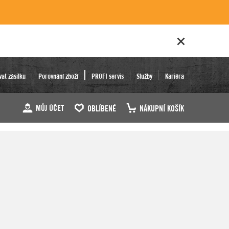
vat zásilku
Porovnání zboží
PROFI servis
Služby
Kariéra
MŮJ ÚČET
OBLÍBENÉ
NÁKUPNÍ KOŠÍK