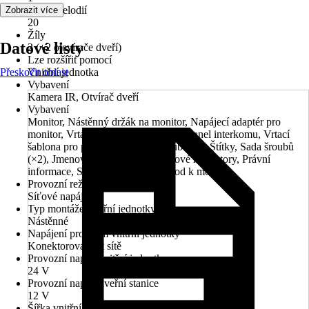
Počet melodií
Zobrazit více
20
Žíly
Datové listy
2 (+2 otevírače dveří)
Lze rozšířit pomocí
Přeskočit oblast
Vnitřní jednotka
Vybavení
Kamera IR, Otvírač dveří
Vybavení
Monitor, Nástěnný držák na monitor, Napájecí adaptér pro
monitor, Vrtací šablona pro monitor, Panel interkomu, Vrtací
šablona pro panel interkomu, Šroubovák, Štítky, Sada šroubů
(×2), Jmenovka (×2), Dráty a drátové konektory, Právní
informace, Stručná příručka a návod k montáži
Provozní režim
Síťové napájení
Typ montáže vnitřní jednotky
Nástěnné
Napájení proudem vnitřní jednotky
Konektorová část sítě
Provozní napětí vnitřní jednotky
24 V
Provozní napětí dveřní stanice
12 V
Šířka vnitřní jednotky