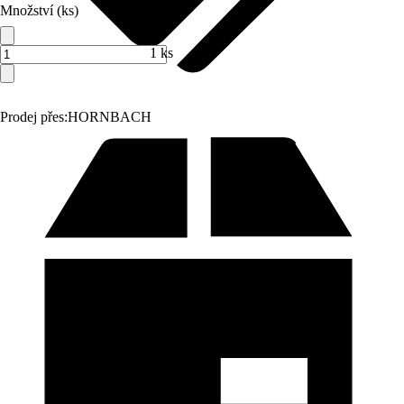
Množství (ks)
1 ks
Prodej přes:
HORNBACH