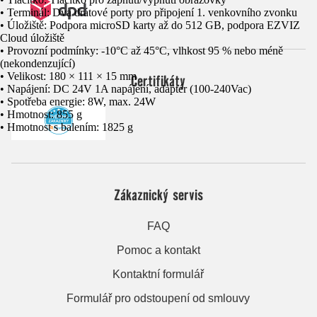
• Terminál: Dva drátové porty pro připojení 1. venkovního zvonku
• Úložiště: Podpora microSD karty až do 512 GB, podpora EZVIZ
Cloud úložiště
• Provozní podmínky: -10°C až 45°C, vlhkost 95 % nebo méně
(nekondenzující)
• Velikost: 180 × 111 × 15 mm
Certifikáty
• Napájení: DC 24V 1A napájení, adaptér (100-240Vac)
• Spotřeba energie: 8W, max. 24W
• Hmotnost: 855 g
• Hmotnost s balením: 1825 g
Zákaznický servis
FAQ
Pomoc a kontakt
Kontaktní formulář
Formulář pro odstoupení od smlouvy