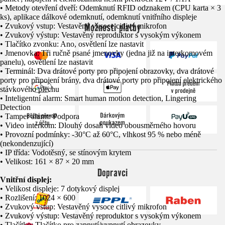
• Metody otevření dveří: Odemknutí RFID odznakem (CPU karta × 3
ks), aplikace dálkové odemknutí, odemknutí vnitřního displeje
Možnosti platby
• Zvukový vstup: Vestavěný vysoce citlivý mikrofon
• Zvukový výstup: Vestavěný reproduktor s vysokým výkonem
• Tlačítko zvonku: Ano, osvětlení lze nastavit
• Jmenovka: Tři ručně psané jmenovky (jedna již na interkomovém
panelu), osvětlení lze nastavit
• Terminál: Dva drátové porty pro připojení obrazovky, dva drátové
porty pro připojení brány, dva drátové porty pro připojení elektrického
stávkového plechu
• Inteligentní alarm: Smart human motion detection, Lingering
Detection
• Tamper alarm: Podpora
• Video interkom: Dlouhý dosah video obousměrného hovoru
• Provozní podmínky: -30°C až 60°C, vlhkost 95 % nebo méně
(nekondenzující)
• IP třída: Vodotěsný, se stínovým krytem
• Velikost: 161 × 87 × 20 mm
Dopravci
Vnitřní displej:
• Velikost displeje: 7 dotykový displej
• Rozlišení: 1024 × 600
• Zvukový vstup: Vestavěný vysoce citlivý mikrofon
• Zvukový výstup: Vestavěný reproduktor s vysokým výkonem
• Tlačítko: Tlačítko pro zapnutí/vypnutí obrazovky