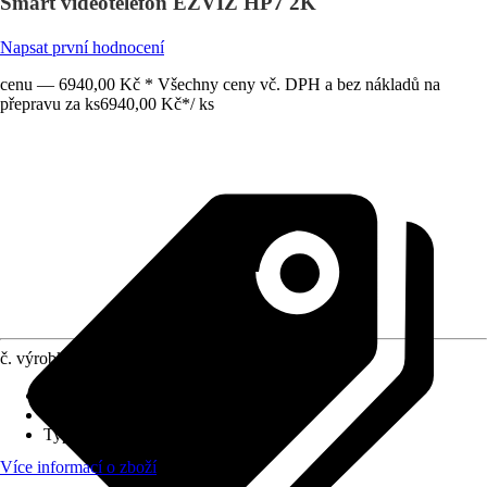
Smart videotelefon EZVIZ HP7 2K
Napsat první hodnocení
cenu — 6940,00 Kč * Všechny ceny vč. DPH a bez nákladů na
přepravu za ks
6940,00 Kč
*
/
ks
č. výrobku
10734291
Provedení
:
Kompletní sada
Provozní režim
:
Síťové napájení
Typ přenosu
:
Wi-Fi, Kabelová
Více informací o zboží