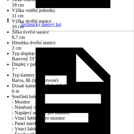
18 cm
Výška vnitřní jednotky
11 cm
Výška dveřní stanice
Technický datový list
16 cm
Šířka dveřní stanice
8,7 cm
Hloubka dveřní stanice
2 cm
Typ displeje
Barevný TFT
Displej v palcích
7 "
Typ kamery
Barva, IR (Infračervené)
Dosah kamery (noční vidění)
6 m
Součástí balení
- Monitor
- Nástěnný držák na monitor
- Napájecí adaptér pro monitor
- Vrtací šablona pro monitor
- Panel interkomu
- Vrtací šablona pro panel interkomu