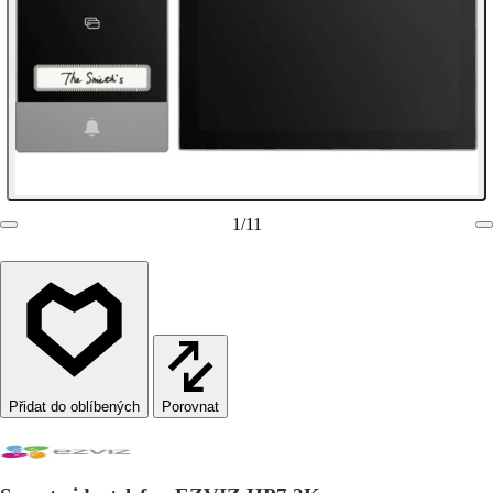
1
/
11
Porovnat