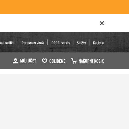
vat zásilku
Porovnání zboží
PROFI servis
Služby
Kariéra
MŮJ ÚČET
OBLÍBENÉ
NÁKUPNÍ KOŠÍK