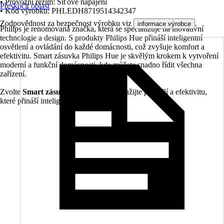
• Provozní režim: Síťové napájení
Přeskočit oblast
• Kód výrobku: PHLEDH8719514342347
Zodpovědnost za bezpečnost výrobku viz
.
informace výrobce
Philips je renomovaná značka, která se specializuje na inovativní
technologie a design. S produkty Philips Hue přináší inteligentní
osvětlení a ovládání do každé domácnosti, což zvyšuje komfort a
efektivitu. Smart zásuvka Philips Hue je skvělým krokem k vytvoření
moderní a funkční domácnosti, kde můžete snadno řídit všechna
zařízení.
Zvolte
Smart zásuvku Philips Hue
a zažijte pohodlí a efektivitu,
které přináší inteligentní domácnost.