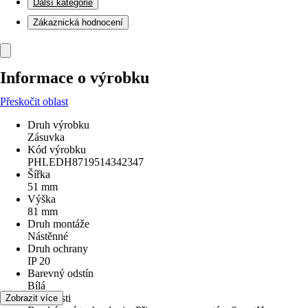
Další kategorie
Zákaznická hodnocení
Informace o výrobku
Přeskočit oblast
Druh výrobku
Zásuvka
Kód výrobku
PHLEDH8719514342347
Šířka
51 mm
Výška
81 mm
Druh montáže
Nástěnné
Druh ochrany
IP 20
Barevný odstín
Bílá
Vlastnosti
Zobrazit více