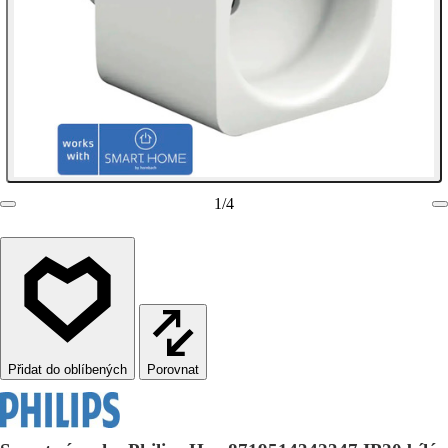
1
/
4
Porovnat