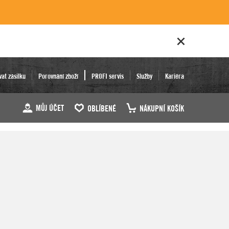
vat zásilku
Porovnání zboží
PROFI servis
Služby
Kariéra
MŮJ ÚČET
OBLÍBENÉ
NÁKUPNÍ KOŠÍK