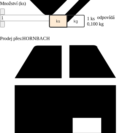
Množství (ks)
odpovídá
1 ks
ks
kg
0,100 kg
Prodej přes:
HORNBACH