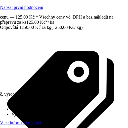
Napsat první hodnocení
cenu — 125,00 Kč * Všechny ceny vč. DPH a bez nákladů na
přepravu za ks
125,00 Kč
*
/
ks
Odpovídá 1250,00 Kč za kg
(
1250,00 Kč
/
kg
)
č. výrobku
12211739
Druh výrobku
:
Semena
Varianta
:
Divoká louka
Využití
:
Nové založení
Více informací o zboží