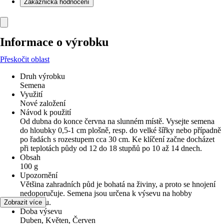
Zákaznická hodnocení
Informace o výrobku
Přeskočit oblast
Druh výrobku
Semena
Využití
Nové založení
Návod k použití
Od dubna do konce června na slunném místě. Vysejte semena
do hloubky 0,5-1 cm plošně, resp. do velké šířky nebo případně
po řadách s rozestupem cca 30 cm. Ke klíčení začne docházet
při teplotách půdy od 12 do 18 stupňů po 10 až 14 dnech.
Obsah
100 g
Upozornění
Většina zahradních půd je bohatá na živiny, a proto se hnojení
nedoporučuje. Semena jsou určena k výsevu na hobby
zahrádku.
Zobrazit více
Doba výsevu
Duben, Květen, Červen