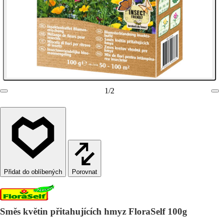
1
/
2
Porovnat
Směs květin přitahujících hmyz FloraSelf 100g