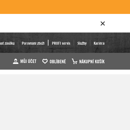
vat zásilku
Porovnání zboží
PROFI servis
Služby
Kariéra
MŮJ ÚČET
OBLÍBENÉ
NÁKUPNÍ KOŠÍK