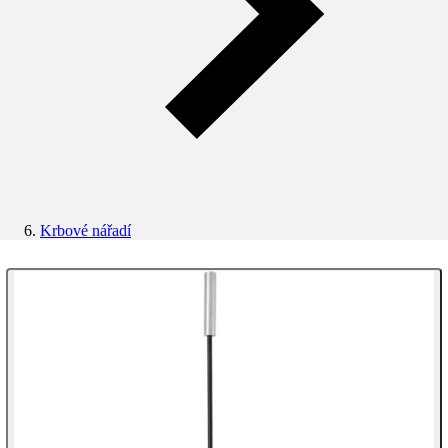
Krbové nářadí