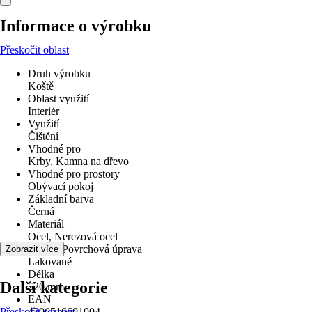
Informace o výrobku
Přeskočit oblast
Druh výrobku
Koště
Oblast využití
Interiér
Využití
Čištění
Vhodné pro
Krby, Kamna na dřevo
Vhodné pro prostory
Obývací pokoj
Základní barva
Černá
Materiál
Ocel, Nerezová ocel
Povrch/Povrchová úprava
Zobrazit více
Lakované
Délka
Další kategorie
520 mm
EAN
Přeskočit seznam
4306516601004