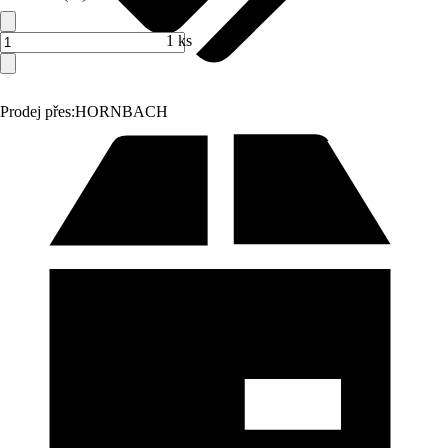
1 ks
Prodej přes:
HORNBACH