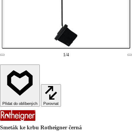
1
/
4
Porovnat
Smeták ke krbu Rotheigner černá