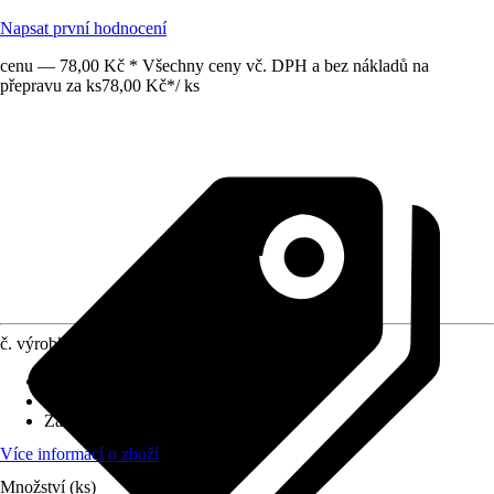
Napsat první hodnocení
cenu — 78,00 Kč * Všechny ceny vč. DPH a bez nákladů na
přepravu za ks
78,00 Kč
*
/
ks
č. výrobku
12441426
Druh výrobku
:
Koště
Materiál
:
Ocel, Nerezová ocel
Základní barva
:
Černá
Více informací o zboží
Množství (ks)