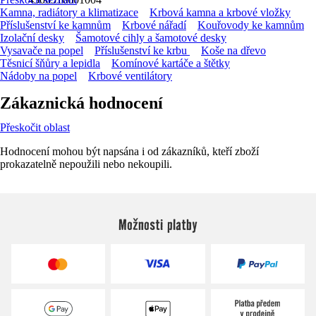
Kamna, radiátory a klimatizace
Krbová kamna a krbové vložky
Příslušenství ke kamnům
Krbové nářadí
Kouřovody ke kamnům
Izolační desky
Šamotové cihly a šamotové desky
Vysavače na popel
Příslušenství ke krbu
Koše na dřevo
Těsnicí šňůry a lepidla
Komínové kartáče a štětky
Nádoby na popel
Krbové ventilátory
Zákaznická hodnocení
Přeskočit oblast
Hodnocení mohou být napsána i od zákazníků, kteří zboží
prokazatelně nepoužili nebo nekoupili.
Možnosti platby