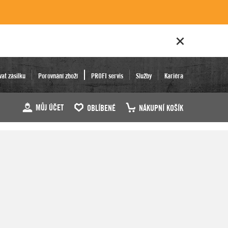
vat zásilku
Porovnání zboží
PROFI servis
Služby
Kariéra
MŮJ ÚČET
OBLÍBENÉ
NÁKUPNÍ KOŠÍK