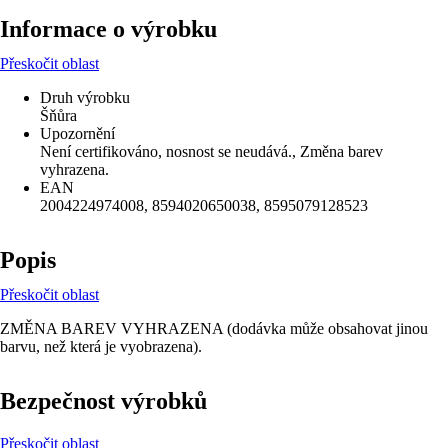
Informace o výrobku
Přeskočit oblast
Druh výrobku
Šňůra
Upozornění
Není certifikováno, nosnost se neudává., Změna barev
vyhrazena.
EAN
2004224974008, 8594020650038, 8595079128523
Popis
Přeskočit oblast
ZMĚNA BAREV VYHRAZENA (dodávka může obsahovat jinou
barvu, než která je vyobrazena).
Bezpečnost výrobků
Přeskočit oblast