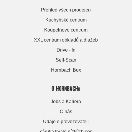
Přehled všech prodejen
Kuchyňské centrum
Koupelnové centrum
XXL centrum obkladů a dlažeb
Drive - In
Self-Scan
Hornbach Box
O HORNBACHu
Jobs a Kariera
O nás
Údaje o provozovateli
Záruka trvale nízkých cen