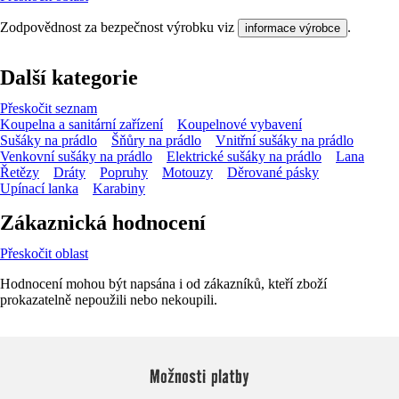
Zodpovědnost za bezpečnost výrobku viz
.
informace výrobce
Další kategorie
Přeskočit seznam
Koupelna a sanitární zařízení
Koupelnové vybavení
Sušáky na prádlo
Šňůry na prádlo
Vnitřní sušáky na prádlo
Venkovní sušáky na prádlo
Elektrické sušáky na prádlo
Lana
Řetězy
Dráty
Popruhy
Motouzy
Děrované pásky
Upínací lanka
Karabiny
Zákaznická hodnocení
Přeskočit oblast
Hodnocení mohou být napsána i od zákazníků, kteří zboží
prokazatelně nepoužili nebo nekoupili.
Možnosti platby