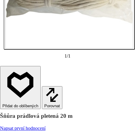
1
/
1
Porovnat
Šňůra prádlová pletená 20 m
Napsat první hodnocení