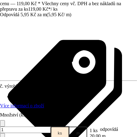
cenu — 119,00 Kč * Všechny ceny vč. DPH a bez nákladů na
přepravu za ks
119,00 Kč
*
/
ks
Odpovídá 5,95 Kč za m
(
5,95 Kč
/
m
)
č. výrobku
4224974
Druh výrobku
:
Šňůra
Více informací o zboží
Množství (ks)
odpovídá
1 ks
ks
m
20,00 m