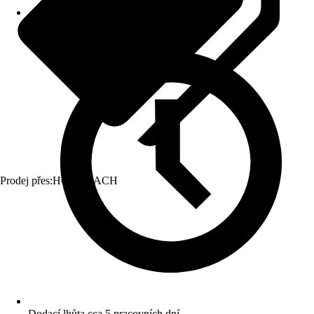
Prodej přes:
HORNBACH
Dodací lhůta cca 5 pracovních dní