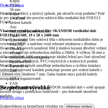
Klipsy
Přeskočit oblast
Výška
58 mm
Hledáte spolehlivý a stylový způsob, jak ukončit svoji podlahu? Poté
Délka
je pro vás přesně tím pravým soklová lišta rustikální dub FOEI112
2 400 mm
FU60L.
Vedení kabelů
Ano
Vlastnosti výrobku soklové lišty SKANDOR rustikální dub
Maximální průměr kabelu
FOEI112 FU60L 19 x 58 x 2400 mm
7 mm
Důvody ke koupi: Tato soklová lišta s dekorem rustikálního dubu je
Upozornění
vyrobena z MDF a nadchne svojí robustní strukturou s dlouhou
FOEI112
životností. Její povrch potažený fólií jí dodává luxusní dřevěný vzhled
Tloušťka
a zároveň zajišťuje jednoduchou údržbu a čištění. S výškou 58 mm a
19 mm
délkou přibližně 2400 mm poskytuje ideální řešení pro čisté ukončení
Povrch/Povrchová úprava
laminátových, dřevěných, PVC/vinylových a korkových podlah.
Opatřeno fólií
Montáž pomocí úchytů umožňuje jednoduchou a rychlou instalaci,
Barva dřeva
zatímco zabudovaný kanálek poskytuje prostor pro vedení kabelů s
Dub
maximálním průměrem 7 mm. Takto budete moci položit kabely
Zobrazit více
KČZ
nenápadně a organizovaně.
XEVC
EAN
Bezpečnost výrobků
Vaše výhody: soklová lišta SKANDOR rustikální dub v sobě spojuje
9003719020520
luxusní design s praktickou funkčností – pro dokonalé ukončení
podlahy.
Přeskočit oblast
Zodpovědnost za bezpečnost výrobku viz
.
informace výrobce