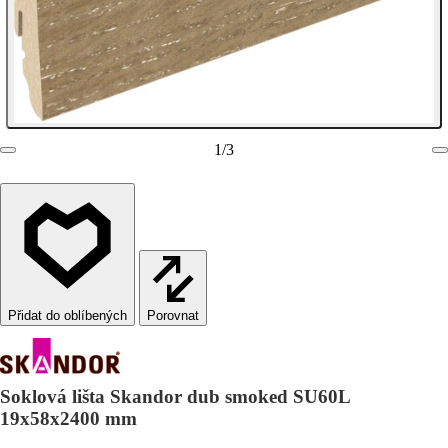
1
/
3
Porovnat
Soklová lišta Skandor dub smoked SU60L
19x58x2400 mm