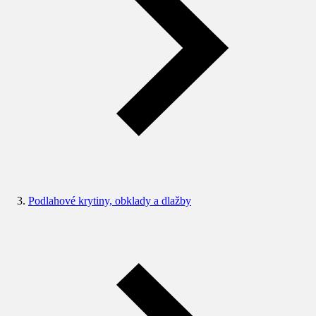
Podlahové krytiny, obklady a dlažby