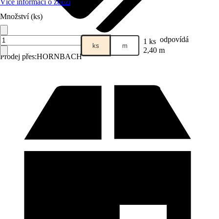
Více informací o zboží
Množství (ks)
odpovídá
1 ks
ks
m
2,40 m
Prodej přes:
HORNBACH