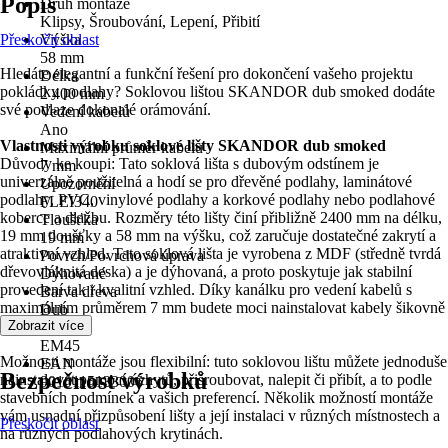
Popis
Druh montáže
Klipsy, Šroubování, Lepení, Přibití
Přeskočit oblast
Výška
58 mm
Hledáte elegantní a funkční řešení pro dokončení vašeho projektu
Délka
pokládky podlahy? Soklovou lištou SKANDOR dub smoked dodáte
2 400 mm
své podlaze dokonalé orámování.
Vedení kabelů
Ano
Vlastnosti výrobku soklové lišty SKANDOR dub smoked
Maximální průměr kabelu
Důvody ke koupi: Tato soklová lišta s dubovým odstínem je
7 mm
univerzálně použitelná a hodí se pro dřevěné podlahy, laminátové
Upozornění
podlahy, PVC, vinylové podlahy a korkové podlahy nebo podlahové
FLEI340
koberce a dlažbu. Rozměry této lišty činí přibližně 2400 mm na délku,
Tloušťka
19 mm tloušťky a 58 mm na výšku, což zaručuje dostatečné zakrytí a
19 mm
atraktivní vzhled. Tato soklová lišta je vyrobena z MDF (středně tvrdá
Povrch/Povrchová úprava
dřevovláknitá deska) a je dýhovaná, a proto poskytuje jak stabilní
Dýhované
provedení tak i kvalitní vzhled. Díky kanálku pro vedení kabelů s
Barva dřeva
maximálním průměrem 7 mm budete moci nainstalovat kabely šikovně
Dub
a skrytě.
Zobrazit více
KČZ
EM45
Možnosti montáže jsou flexibilní: tuto soklovou lištu můžete jednoduše
EAN
Bezpečnost výrobků
nainstalovat pomocí úchytů, přišroubovat, nalepit či přibít, a to podle
9010115133006
stavebních podmínek a vašich preferencí. Několik možností montáže
vám usnadní přizpůsobení lišty a její instalaci v různých místnostech a
Přeskočit oblast
na různých podlahových krytinách.