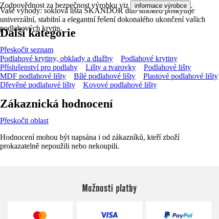
Zodpovědnost za bezpečnost výrobku viz
.
informace výrobce
Vaše výhody: soklová lišta SKANDOR dub smoked poskytuje
univerzální, stabilní a elegantní řešení dokonalého ukončení vašich
podlahových krytin.
Další kategorie
Přeskočit seznam
Podlahové krytiny, obklady a dlažby
Podlahové krytiny
Příslušenství pro podlahy
Lišty a tvarovky
Podlahové lišty
MDF podlahové lišty
Bílé podlahové lišty
Plastové podlahové lišty
Dřevěné podlahové lišty
Kovové podlahové lišty
Zákaznická hodnocení
Přeskočit oblast
Hodnocení mohou být napsána i od zákazníků, kteří zboží
prokazatelně nepoužili nebo nekoupili.
Možnosti platby