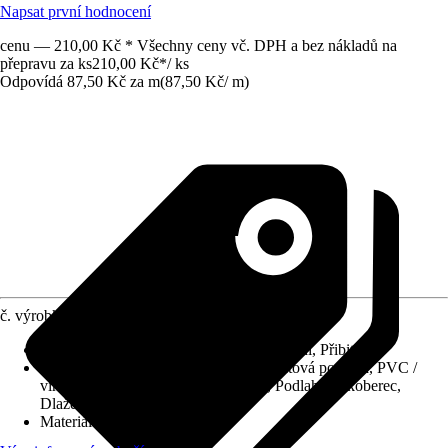
Napsat první hodnocení
cenu — 210,00 Kč * Všechny ceny vč. DPH a bez nákladů na
přepravu za ks
210,00 Kč
*
/
ks
Odpovídá 87,50 Kč za m
(
87,50 Kč
/
m
)
č. výrobku
6773701
Druh montáže
:
Klipsy, Šroubování, Lepení, Přibití
Vhodné pro
:
Dřevěná podlaha, Laminátová podlaha, PVC /
vinylová podlaha, Korková podlaha, Podlahový koberec,
Dlaždice
Materiál
:
Kompozitní dřevo