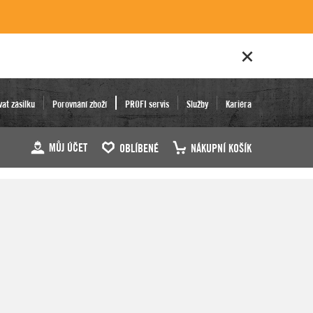
vat zásilku
Porovnání zboží
PROFI servis
Služby
Kariéra
MŮJ ÚČET
OBLÍBENÉ
NÁKUPNÍ KOŠÍK