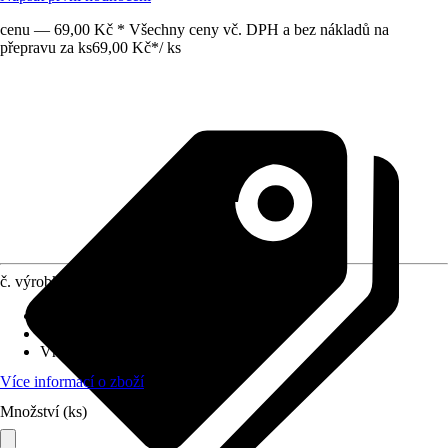
cenu — 69,00 Kč * Všechny ceny vč. DPH a bez nákladů na
přepravu za ks
69,00 Kč
*
/
ks
č. výrobku
5052550
Šířka
:
120 mm
Stavební výška
:
110 mm
Vhodné pro
:
Bojler
Více informací o zboží
Množství (ks)