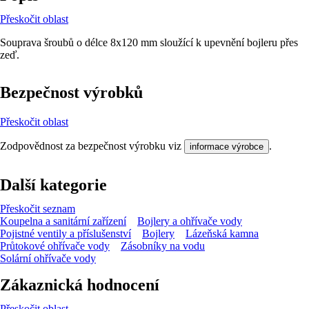
Přeskočit oblast
Souprava šroubů o délce 8x120 mm sloužící k upevnění bojleru přes
zeď.
Bezpečnost výrobků
Přeskočit oblast
Zodpovědnost za bezpečnost výrobku viz
.
informace výrobce
Další kategorie
Přeskočit seznam
Koupelna a sanitární zařízení
Bojlery a ohřívače vody
Pojistné ventily a příslušenství
Bojlery
Lázeňská kamna
Průtokové ohřívače vody
Zásobníky na vodu
Solární ohřívače vody
Zákaznická hodnocení
Přeskočit oblast