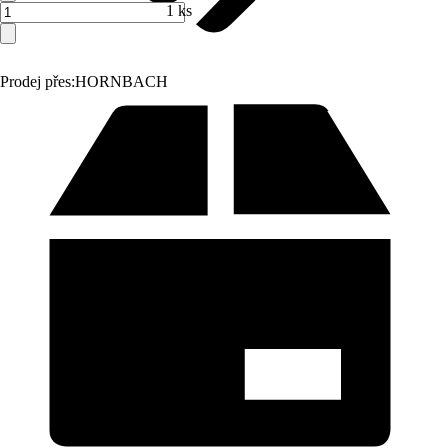
1 ks
Prodej přes:
HORNBACH