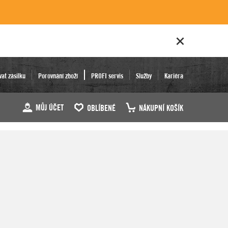
vat zásilku
Porovnání zboží
PROFI servis
Služby
Kariéra
MŮJ ÚČET
OBLÍBENÉ
NÁKUPNÍ KOŠÍK