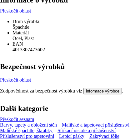
Informace o výrobku
Přeskočit oblast
Druh výrobku
Špachtle
Materiál
Ocel, Plast
EAN
4013307473602
Bezpečnost výrobků
Přeskočit oblast
Zodpovědnost za bezpečnost výrobku viz
.
informace výrobce
Další kategorie
Přeskočit seznam
Barvy, tapety a obložení stěn
Malířské a tapetovací příslušenství
Malířské špachtle, škrabky
Stříkací pistole a příslušenství
Příslušenství pro tapetování
Lepicí pásky
Zakrývací fólie