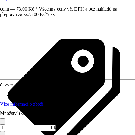
cenu — 73,00 Kč * Všechny ceny vč. DPH a bez nákladů na
přepravu za ks
73,00 Kč
*
/
ks
č. výrobku
8838239
Druh výrobku
:
Špachtle
Více informací o zboží
Množství (ks)
1 ks