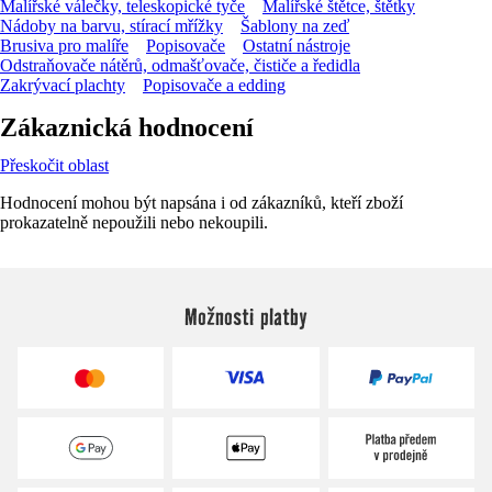
Malířské válečky, teleskopické tyče
Malířské štětce, štětky
Nádoby na barvu, stírací mřížky
Šablony na zeď
Brusiva pro malíře
Popisovače
Ostatní nástroje
Odstraňovače nátěrů, odmašťovače, čističe a ředidla
Zakrývací plachty
Popisovače a edding
Zákaznická hodnocení
Přeskočit oblast
Hodnocení mohou být napsána i od zákazníků, kteří zboží
prokazatelně nepoužili nebo nekoupili.
Možnosti platby