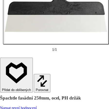
1
/
1
Porovnat
Špachtle fasádní 250mm, ocel, PH držák
Napsat první hodnocení