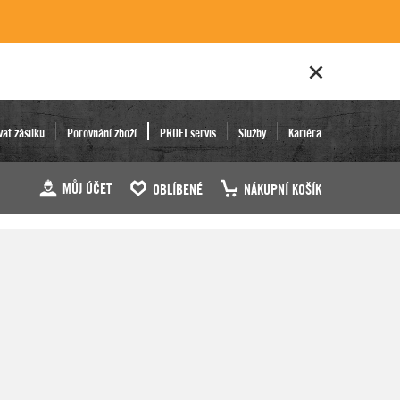
vat zásilku
Porovnání zboží
PROFI servis
Služby
Kariéra
MŮJ ÚČET
OBLÍBENÉ
NÁKUPNÍ KOŠÍK