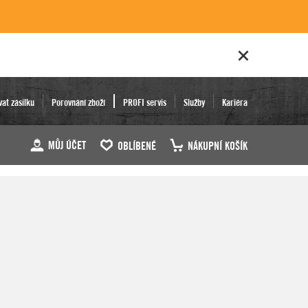
vat zásilku
Porovnání zboží
PROFI servis
Služby
Kariéra
MŮJ ÚČET
OBLÍBENÉ
NÁKUPNÍ KOŠÍK