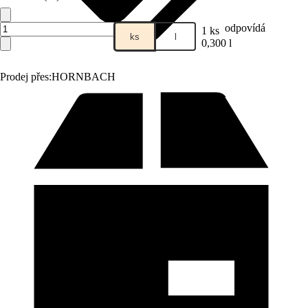
odpovídá
1 ks
ks
l
0,300 l
Prodej přes:
HORNBACH