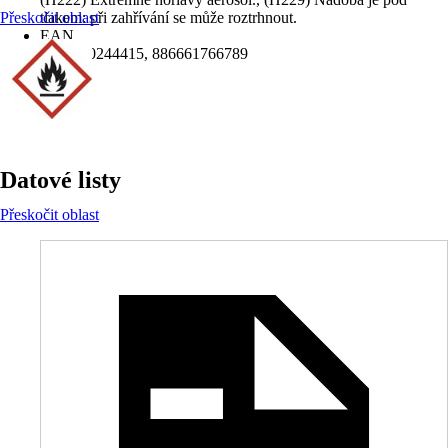
Přeskočit oblast
tlakem: při zahřívání se může roztrhnout.
EAN
2007010244415, 886661766789
Datové listy
Přeskočit oblast