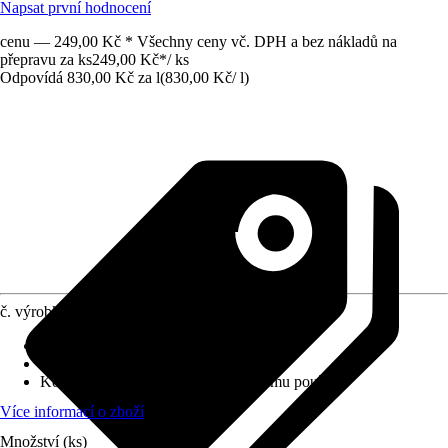
Napsat první hodnocení
cenu — 249,00 Kč * Všechny ceny vč. DPH a bez nákladů na
přepravu za ks
249,00 Kč
*
/
ks
Odpovídá 830,00 Kč za l
(
830,00 Kč
/
l
)
č. výrobku
12371126
Obsah
:
0,3 l
Forma
:
Sprej
Koncentrace
:
Připraveno k okamžitému použití
Více informací o zboží
Množství (ks)