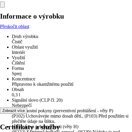
Informace o výrobku
Přeskočit oblast
Druh výrobku
Čistič
Oblast využití
Interiér
Využití
Čištění
Forma
Sprej
Koncentrace
Připraveno k okamžitému použití
Obsah
0,3 l
Signální slovo (CLP čl. 20)
Nebezpečí
Bezpečnostní pokyny (preventivní prohlášení - věty P)
Zobrazit více
(P102) Uchovávejte mimo dosah dětí., (P103) Před použitím si
přečtěte údaje na štítku.
Certifikáty a služby
Informace o nebezpečnosti (věty H)
(H222) Extrémně hořlavý aerosol., (H229) Nádoba je pod