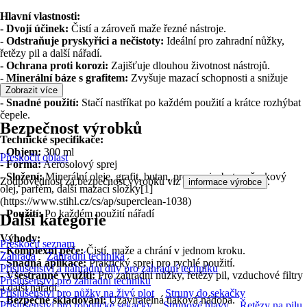
Hlavní vlastnosti:
- Dvojí účinek:
Čistí a zároveň maže řezné nástroje.
- Odstraňuje pryskyřici a nečistoty:
Ideální pro zahradní nůžky,
řetězy pil a další nářadí.
- Ochrana proti korozi:
Zajišťuje dlouhou životnost nástrojů.
- Minerální báze s grafitem:
Zvyšuje mazací schopnosti a snižuje
tření.
Zobrazit více
- Snadné použití:
Stačí nastříkat po každém použití a krátce rozhýbat
čepele.
Bezpečnost výrobků
Technické specifikace:
- Objem:
300 ml
Přeskočit oblast
- Forma:
Aerosolový sprej
- Složení:
Minerální oleje, grafit, butan, propan, isobutan, řepkový
Zodpovědnost za bezpečnost výrobku viz
.
informace výrobce
olej, parfém, další mazací složky[1]
(https://www.stihl.cz/cs/ap/superclean-1038)
- Použití:
Po každém použití nářadí
Další kategorie
Výhody:
Přeskočit seznam
-
Komplexní péče:
Čistí, maže a chrání v jednom kroku.
Zahrada
Zahradní technika
-
Snadná aplikace:
Praktický sprej pro rychlé použití.
Příslušenství a náhradní díly pro zahradní techniku
-
Všestranné využití:
Pro zahradní nůžky, řetězy pil, vzduchové filtry
Příslušenství pro zahradní techniku
a další nářadí.
Příslušenství pro nůžky na živý plot
Struny do sekačky
-
Bezpečné skladování:
Uzavíratelná tlaková nádoba.
Příslušenství pro robotické sekačky
Strunové hlavy
Řetězy na pilu