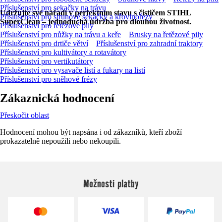
Příslušenství pro sekačky na trávu
Udržujte své nářadí v perfektním stavu s čističem STIHL
Příslušenství pro strunové sekačky a křovinořezy
SuperClean – jednoduchá údržba pro dlouhou životnost.
Příslušenství pro řetězové pily
Příslušenství pro nůžky na trávu a keře
Brusky na řetězové pily
Příslušenství pro drtiče větví
Příslušenství pro zahradní traktory
Příslušenství pro kultivátory a rotavátory
Příslušenství pro vertikutátory
Příslušenství pro vysavače listí a fukary na listí
Příslušenství pro sněhové frézy
Zákaznická hodnocení
Přeskočit oblast
Hodnocení mohou být napsána i od zákazníků, kteří zboží
prokazatelně nepoužili nebo nekoupili.
Možnosti platby