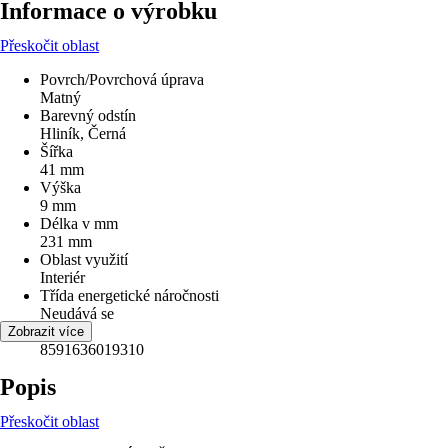
Informace o výrobku
Přeskočit oblast
Povrch/Povrchová úprava
Matný
Barevný odstín
Hliník, Černá
Šířka
41 mm
Výška
9 mm
Délka v mm
231 mm
Oblast využití
Interiér
Třída energetické náročnosti
Neudává se
EAN
Zobrazit více
8591636019310
Popis
Přeskočit oblast