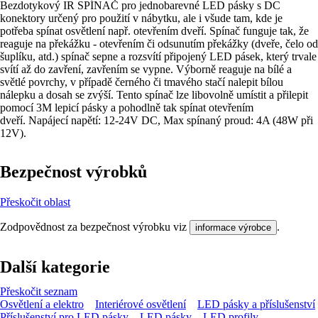
Bezdotykový IR SPÍNAČ pro jednobarevné LED pásky s DC
konektory určený pro použití v nábytku, ale i všude tam, kde je
potřeba spínat osvětlení např. otevřením dveří. Spínač funguje tak, že
reaguje na překážku - otevřením či odsunutím překážky (dveře, čelo od
šuplíku, atd.) spínač sepne a rozsvítí připojený LED pásek, který trvale
svítí až do zavření, zavřením se vypne. Výborně reaguje na bílé a
světlé povrchy, v případě černého či tmavého stačí nalepit bílou
nálepku a dosah se zvýší. Tento spínač lze libovolně umístit a přilepit
pomocí 3M lepicí pásky a pohodlně tak spínat otevřením
dveří. Napájecí napětí: 12-24V DC, Max spínaný proud: 4A (48W při
12V).
Bezpečnost výrobků
Přeskočit oblast
Zodpovědnost za bezpečnost výrobku viz
.
informace výrobce
Další kategorie
Přeskočit seznam
Osvětlení a elektro
Interiérové osvětlení
LED pásky a příslušenství
Příslušenství pro LED pásky
LED pásky
LED profily