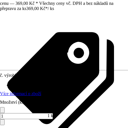
cenu — 369,00 Kč * Všechny ceny vč. DPH a bez nákladů na
přepravu za ks
369,00 Kč
*
/
ks
č. výrobku
6647326
Oblast využití
:
Interiér
Více informací o zboží
Množství (ks)
1 ks