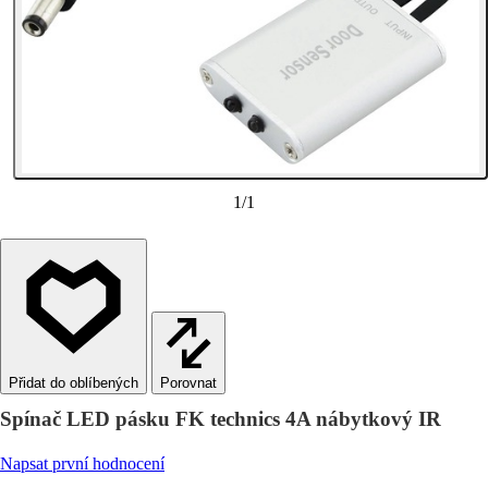
1
/
1
Porovnat
Spínač LED pásku FK technics 4A nábytkový IR
Napsat první hodnocení